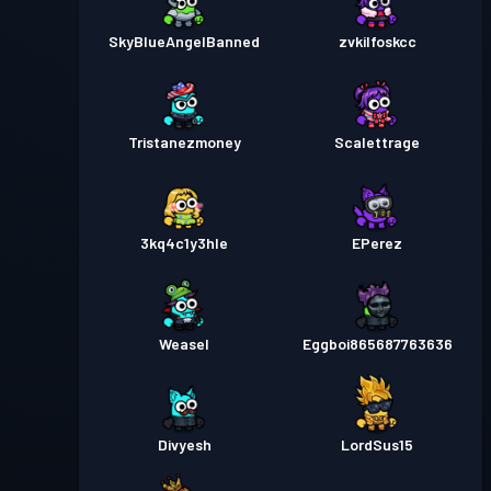
SkyBlueAngelBanned
zvkilfoskcc
Tristanezmoney
Scalettrage
3kq4c1y3hle
EPerez
Weasel
Eggboi865687763636
Divyesh
LordSus15