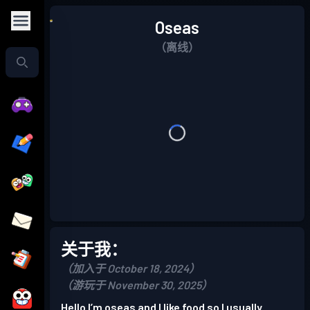
Oseas
（离线）
关于我：
（加入于 October 18, 2024）
（游玩于 November 30, 2025）
Hello I’m oseas and I like food so I usually