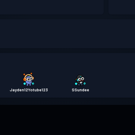
Jayden12Yotube123
SSundee