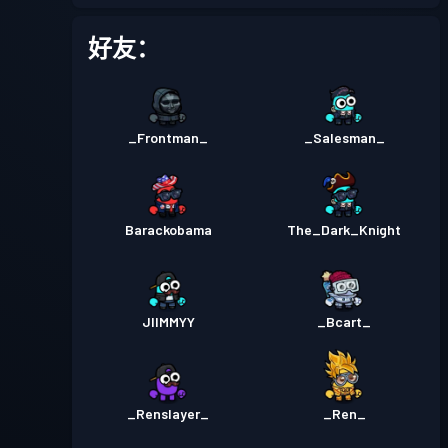
战斗通行证
Season 1
等级 2
好友：
_Frontman_
_Salesman_
Barackobama
The_Dark_Knight
JIIMMYY
_Bcart_
_Renslayer_
_Ren_