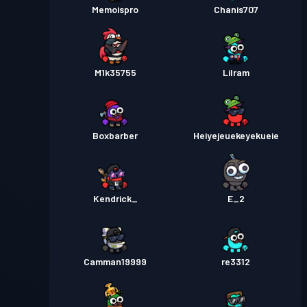
Memoispro
Chanis707
M1k35755
Lilram
Boxbarber
Heiyejeuekeyekueie
Kendrick_
E_2
Camman19999
re3312