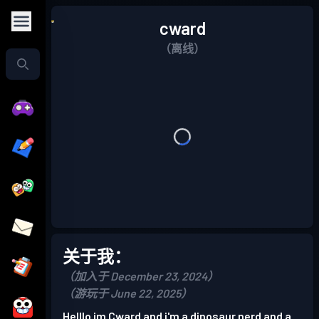
cward
（离线）
关于我：
（加入于 December 23, 2024）
（游玩于 June 22, 2025）
Helllo im Cward and i'm a dinosaur nerd and a