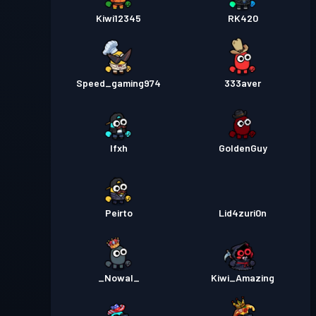
Kiwi12345
RK420
Speed_gaming974
333aver
Ifxh
GoldenGuy
Peirto
Lid4zuri0n
_Nowal_
Kiwi_Amazing