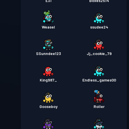
E31
Boxes2514
Weasel
ssudee24
SSunndee123
Jj_cookie_79
King987_
Endless_games00
Gooseboy
Roller