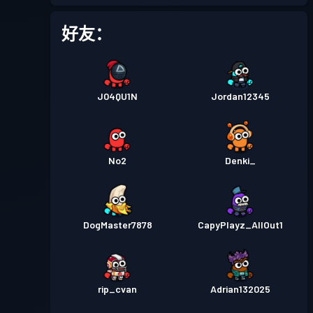
战斗通行证
Season 1
等级 1
好友：
J04QU1N
Jordan12345
No2
Denki_
DogMaster7878
CapyPlayz_AllOut1
rip_cvan
Adrian132025