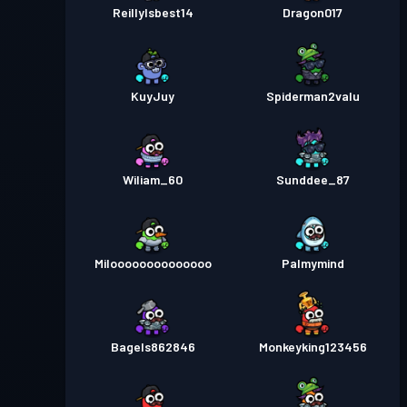
ReillyIsbest14
Dragon017
KuyJuy
Spiderman2valu
Wiliam_60
Sunddee_87
Miloooooooooooooo
Palmymind
Bagels862846
Monkeyking123456