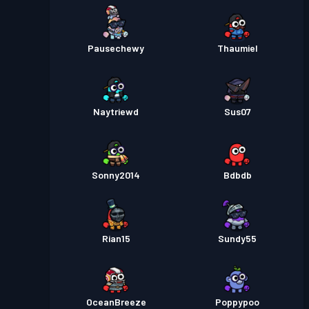
Pausechewy
Thaumiel
Naytriewd
Sus07
Sonny2014
Bdbdb
Rian15
Sundy55
OceanBreeze
Poppypoo