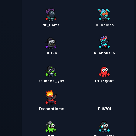
dr_llama
Bubbless
GP126
Allabout54
ssundee_yay
lrtD3goat
Technoflame
Eli8701