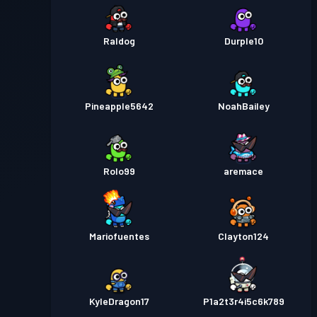
Raldog
Durple10
Pineapple5642
NoahBailey
Rolo99
aremace
Mariofuentes
Clayton124
KyleDragon17
P1a2t3r4i5c6k789