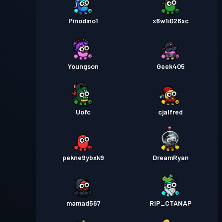
Pinodino1
x6w1i026xc
Youngson
Geek405
Uofc
cjalfred
pekne9ybxk9
DreamRyan
mamad567
RIP_CTANAP