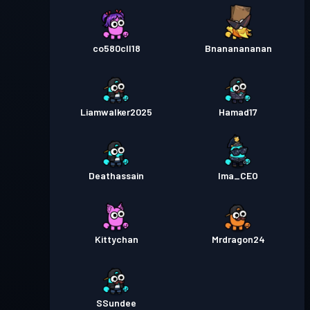
co580cll18
Bnananananan
Liamwalker2025
Hamad17
Deathassain
Ima_CEO
Kittychan
Mrdragon24
SSundee