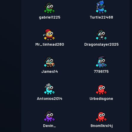
gabriel1225
Turtle22468
Mr_tinhead280
Dragonslayer2025
James14
7796175
Antonios2014
Urbedisgone
Devin_
9nom1krxl4j