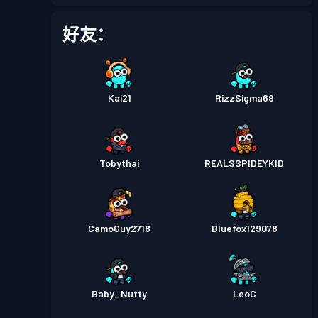
好友：
Kai21
RizzSigma69
Tobythai
REALSSPIDEYKID
CamoGuy2718
Bluefox129078
Baby_Nutty
LeoC