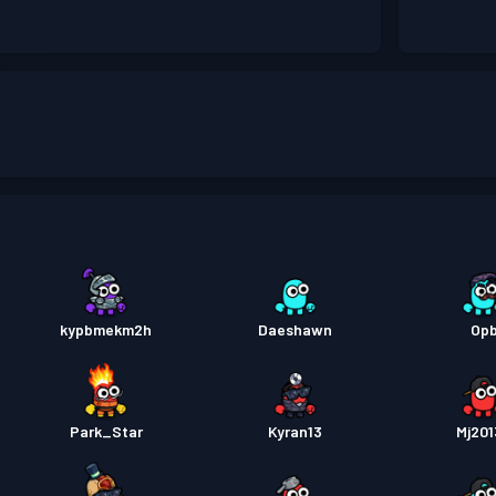
kypbmekm2h
Daeshawn
Op
Park_Star
Kyran13
Mj20