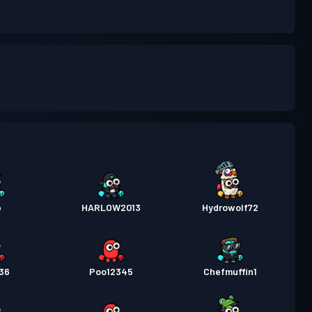
b
HARLOW2013
Hydrowolf72
136
Poo12345
Chefmuffin1