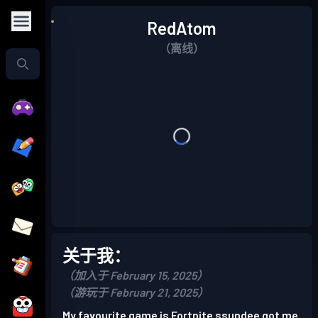
RedAtom
（离线）
关于我：
（加入于 February 15, 2025）
（游玩于 February 21, 2025）
My favourite game is Fortnite ssundee got me