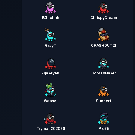
B3lluhhh
ChrispyCream
GrayT
CRASHOUT21
Jjakeyan
JordanHaker
Weasel
Sundert
Tryman202020
Pic75