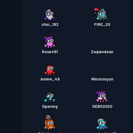
chic_182
FIRE_20
Rose491
Zaqiandziar
Amine_49
Winstonyun
Opening
DEBS2020