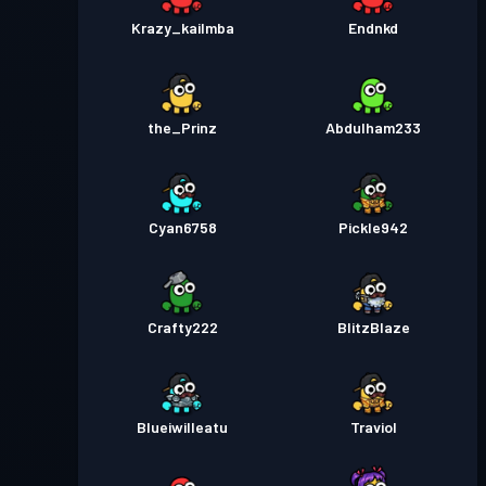
Krazy_kailmba
Endnkd
the_Prinz
Abdulham233
Cyan6758
Pickle942
Crafty222
BlitzBlaze
Blueiwilleatu
Traviol