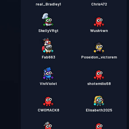
real_Bradley1
Chris472
SkellyVRgt
Wusk4wn
Fab663
Poseidon_victorem
ViviViolet
shotemilio58
CWOMACK8
Elisabeth2025