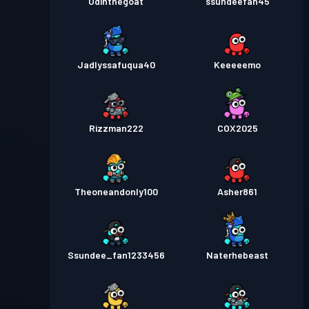
Odinthegoat
ssundeefan45
Jadlyssafuqua40
Keeeeemo
Rizzman222
COX2025
Theoneandonly100
Asher861
Ssundee_fan1233456
Naterhebeast