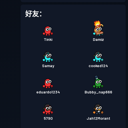
好友：
Tinki
Damiz
Samay
cooked124
eduardo1234
Bubby_nap666
5790
Jah12Morant