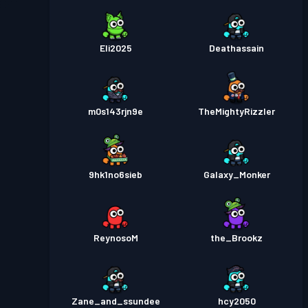
Eli2025
Deathassain
m0s143rjn9e
TheMightyRizzler
9hk1no6sieb
Galaxy_Monker
ReynosoM
the_Brookz
Zane_and_ssundee
hcy2050