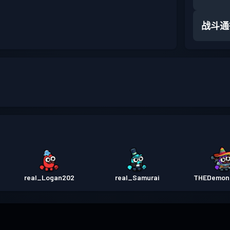
战斗通
real_Logan202
real_Samurai
THEDemon