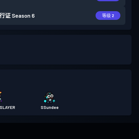
行证
Season 6
等级 2
SLAYER
SSundee