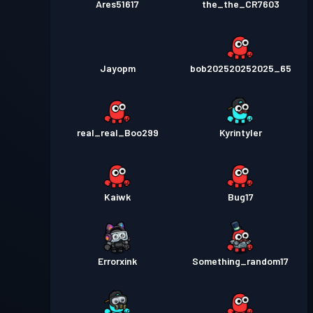
Ares51617
the_the_CR7603
Jayopm
bob202520252025_65
real_real_Boo299
Kyrintyler
Kaiwk
Bug17
Errorxink
Something_random17