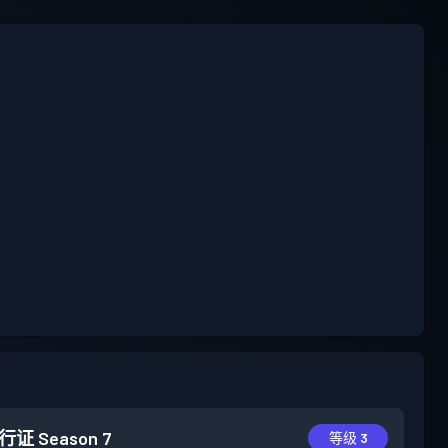
行证
Season 7
等级 3