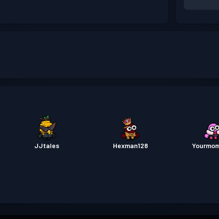
JJtales
Hexman128
Yourmo