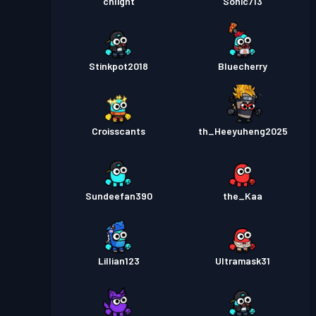
chlight
Sonic713
Stinkpot2018
Bluecherry
Croisscants
th_Heeyuheng2025
Sundeefan390
the_Kaa
Lillian123
Ultramask31