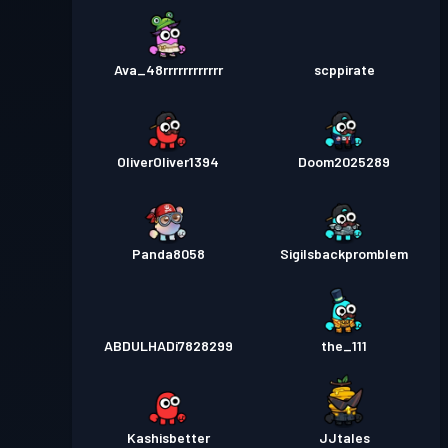
Ava_48rrrrrrrrrrrr
scppirate
OliverOliver1394
Doom2025289
Panda8058
Sigilsbackpromblem
ABDULHADi7828299
the_111
Kashisbetter
JJtales