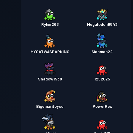
Ryker263
Megalodon6543
MYCATWASBARKING
Siahman24
Shadow1538
1252025
Bigemaritoyou
PowerRex