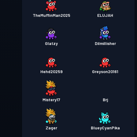
TheMuffinMan2025
ELUJAH
Glatzy
Dilmillisher
Hehd20259
Greyson20161
Mistery17
Brj
Zager
BlueyCyanPika