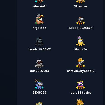
Alessia6
Stouvros
Krypt666
Soccer2025634
LeaderOfDAVE
Simon24
Qua2025483
Strawberryboba12
ZEN8256
real_999Juice