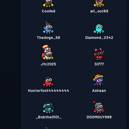
Coolkid
all_out69
Thedoge_56
Diamond_2342
Jfc2025
Si777
Hunterfoot44444444
Ashaan
_Bobthe0101_
DOOMGUY888