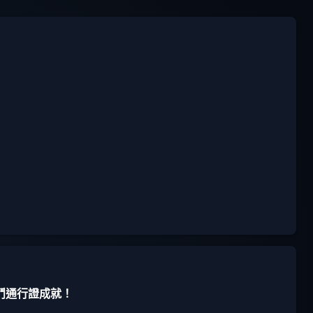
鬥通行證成就！