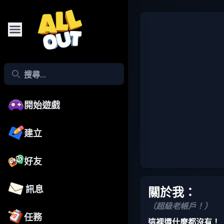
開始遊戲
建立
好友
訊息
關於我：
（超級老帳戶！）
任務
這裡還什麼都沒有！