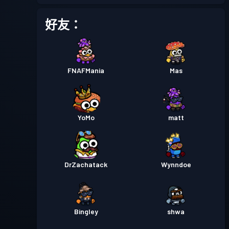
好友：
FNAFMania
Mas
YoMo
matt
DrZachatack
Wynndoe
Bingley
shwa