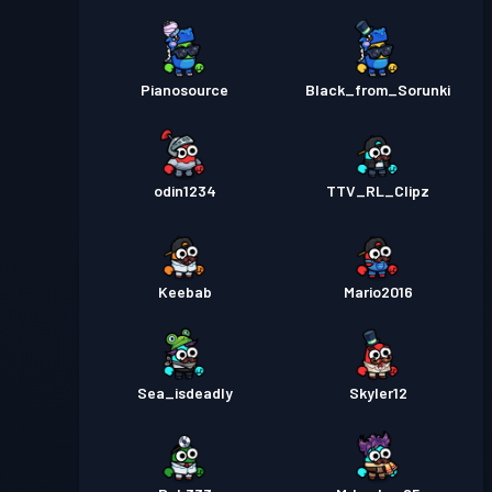
Pianosource
Black_from_Sorunki
odin1234
TTV_RL_Clipz
Keebab
Mario2016
Sea_isdeadly
Skyler12