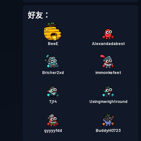
好友：
BeeE
Alexandadabest
Bricher2xd
immonkefeet
Tj14
Usingmerightround
gyyyyfdd
BuddyH0723