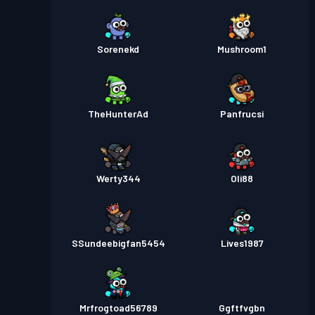
Sorenekd
Mushroom1
TheHunterAd
Panfrucsi
Werty344
Oli88
SSundeebigfan5454
Lives1987
Mrfrogtoad56789
Ggftfvgbn