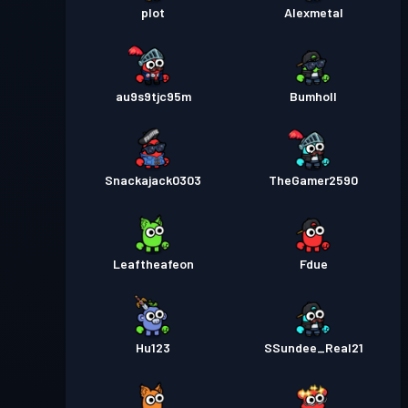
plot
Alexmetal
au9s9tjc95m
Bumholl
Snackajack0303
TheGamer2590
Leaftheafeon
Fdue
Hu123
SSundee_Real21