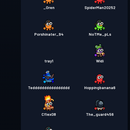
_Oren
SpiderMan20252
Porshinater_94
NoTMe_pLs
tray1
Widi
Tedddddddddddddddd
Hoppingbanana6
Cflex08
The_guard456