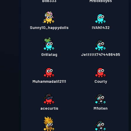
Bob333
Mrboxboy65
Sunny10_happydolls
IVAN1432
Grillatag
Jetttttt7474486495
Muhammadali12111
Courty
acecurtis
Mfoiten