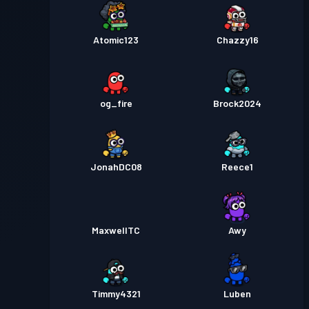
Atomic123
Chazzy16
og_fire
Brock2024
JonahDC08
Reece1
MaxwellTC
Awy
Timmy4321
Luben