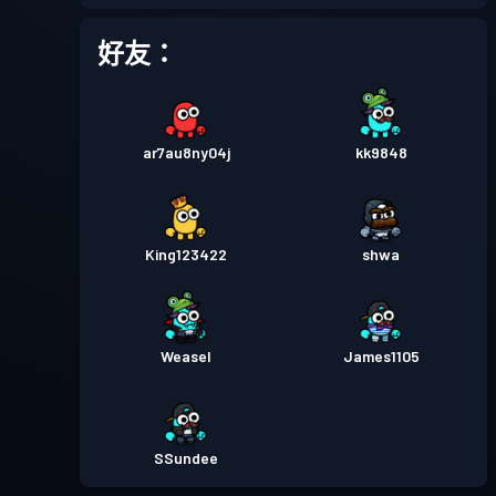
戰鬥通行證
Season 1
等級 3
好友：
ar7au8ny04j
kk9848
King123422
shwa
Weasel
James1105
SSundee