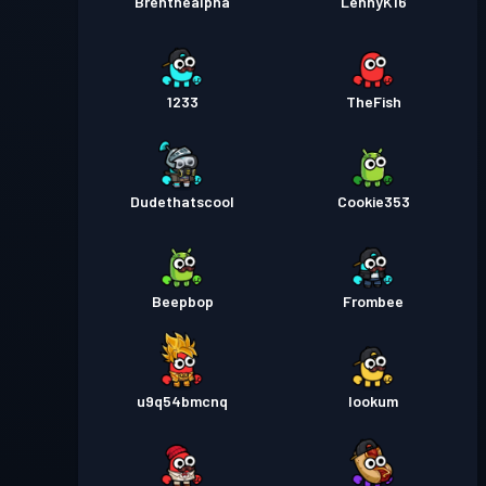
Brenthealpha
LennyK16
1233
TheFish
Dudethatscool
Cookie353
Beepbop
Frombee
u9q54bmcnq
lookum