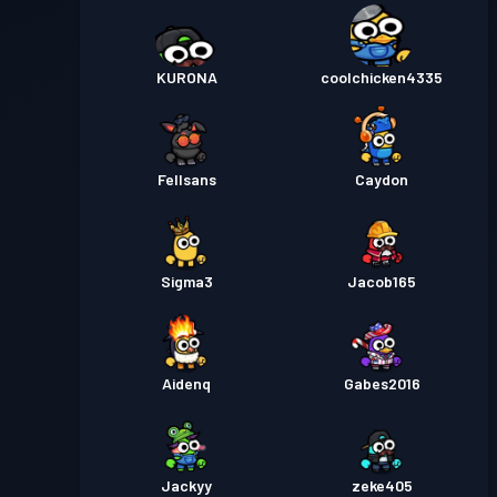
KURONA
coolchicken4335
Fellsans
Caydon
Sigma3
Jacob165
Aidenq
Gabes2016
Jackyy
zeke405