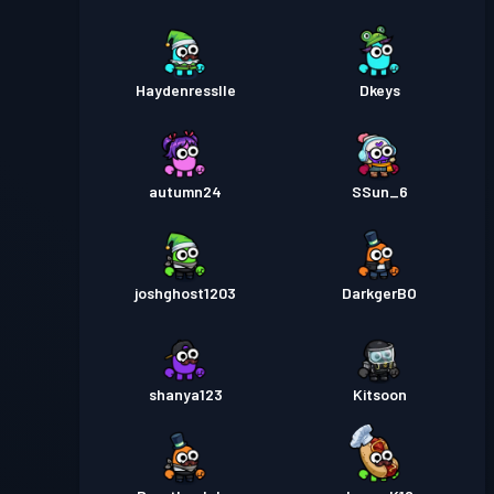
Haydenresslle
Dkeys
autumn24
SSun_6
joshghost1203
DarkgerBO
shanya123
Kitsoon