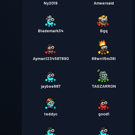
Ny2019
Ameersaid
Blademark34
Bgq
Ayman1234567890
88wrrl5m38l
jaybee887
TAGZARRON
teddyc
good1