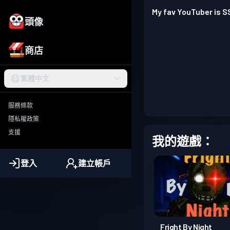
My fav YouTuber is S
頭像
商店
繁體中文
服務條款
隱私權政策
支援
我的遊戲：
登入
建立帳戶
Fright By Night