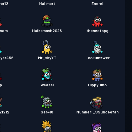
er12
Halimert
Enerel
rsam
Hulksmash2026
thesectopg
ayer456
Mr_skyYT
Lookumzwer
p
Weasel
DippyDino
21212
Ser418
Number1_SSundeefan