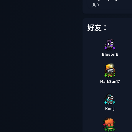
0
好友：
BlusterE
MarkSan17
Kenij