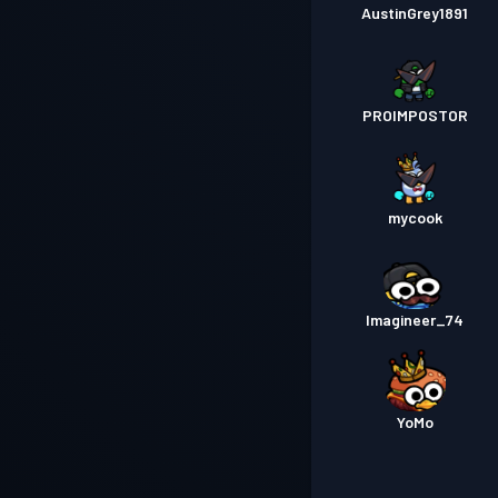
AustinGrey1891
PROIMPOSTOR
mycook
Imagineer_74
YoMo