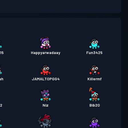
行證
Season 2
等級 6
行證
Season 1
等級 15
15
Happyarwadaay
Fun3425
ah
JAMALTOPGG4
Killermf
12
Niz
Bib20