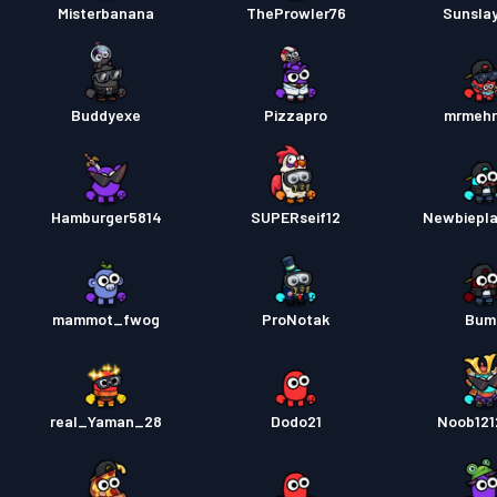
Misterbanana
TheProwler76
Sunslay
Buddyexe
Pizzapro
mrmeh
Hamburger5814
SUPERseif12
Newbiepl
mammot_fwog
ProNotak
Bum
real_Yaman_28
Dodo21
Noob121