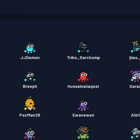
戰鬥通
戰鬥通
JJDemon
Tribe_Garchomp
Qias_
Breeph
Hussainaliaqeel
Sara
PacMan26
Ewanewen
Alin