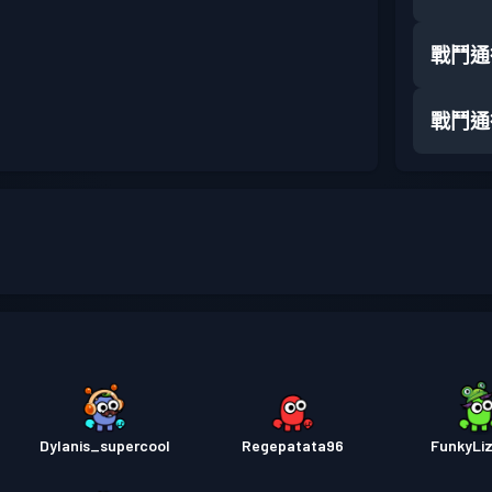
戰鬥通
戰鬥通
Dylanis_supercool
Regepatata96
FunkyLiz