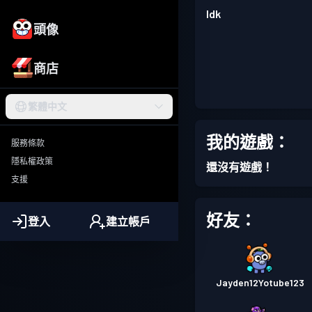
Idk
頭像
商店
繁體中文
我的遊戲：
服務條款
隱私權政策
還沒有遊戲！
支援
好友：
登入
建立帳戶
Jayden12Yotube123