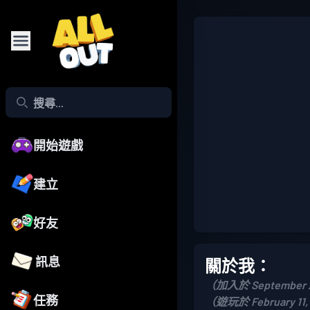
開始遊戲
建立
好友
訊息
關於我：
（加入於 September 2
任務
（遊玩於 February 11,