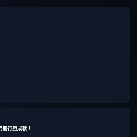
鬥通行證成就！