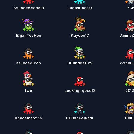
Ssundeeiscool9
LucasHacker
PG
ElijahTeeHee
Kayden17
Ammar
ssundee123n
SSundee1122
v7rphu
Iwo
Looking_good12
201
Spaceman234
SSundee16sdf
Phill