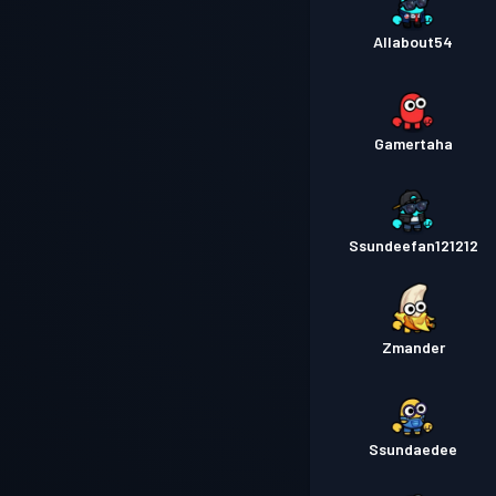
Allabout54
Gamertaha
Ssundeefan121212
Zmander
Ssundaedee