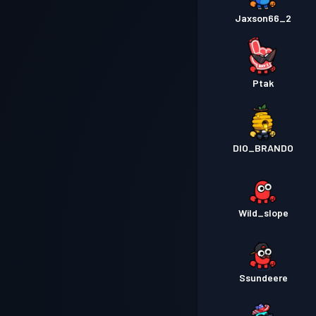
Jaxson66_2
Ptak
DIO_BRANDO
Wild_slope
Ssundeere