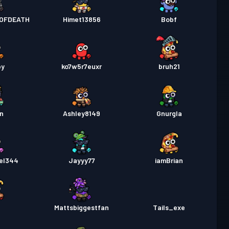
OFDEATH
Himet13856
Bobf
by
ko7w5r7euxr
bruh21
an
Ashley8149
Gnurgla
gel344
Jayyy77
iamBrian
t
Mattsbiggestfan
Tails_exe