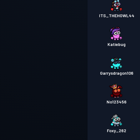
ITS_THEHOWL44
Katiebug
Garrysdragon106
No123456
Foxy_262