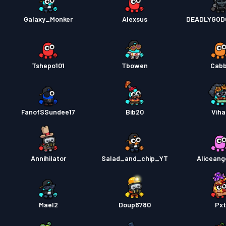
Galaxy_Monker
Alexsus
DEADLYGOD
Tshepo101
Tbowen
Cab
FanofSSundee17
Bib20
Vih
Annihilator
Salad_and_chip_YT
Alicean
Mael2
Doup6780
Px