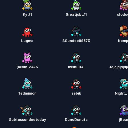
Kytt1
Greatjob_11
clodo
Lugma
SSundee89573
Kemp
Qasim12345
mishu031
Jdjdjdjdjd
Tedminion
sebik
Night
Subtossundeetoday
DuncDonuts
jBear