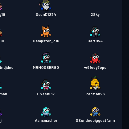
g19
SsunD1234
2Sky
10
Hampster_316
Bart954
jdndjdnd
MRNOOBERGG
w6feey7eps
_man
Lives1987
PacMan26
jr
Ashsmasher
SSundeebiggestfann