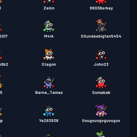
M
Zeinn
9903Berkay
2017
M4rk
SSundeebigfan5454
u9b2
Stagon
John23
35
Barna_Tamas
Sumabab
ip
Ye293938
Gougvuogvguvugov