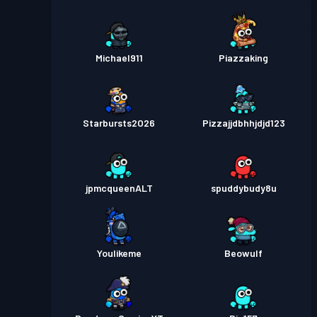
Michael911
Piazzaking
Starbursts2O26
Pizzajjdbhhjdjd123
jpmcqueenALT
spuddybudy8u
Youlikeme
Beowulf