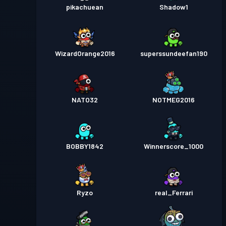
pikachuean
Shadow1
WizardOrange2016
superssundeefan190
NATO32
NOTMEG2016
BOBBY1842
Winnerscore_1000
Ryzo
real_Ferrari