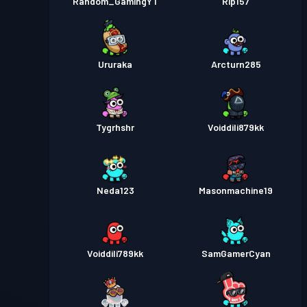
Random_GamingYT
Rip157
Ururaka
Arcturn285
Tygrhshr
Voiddili879kk
Neda123
Masonmachine19
Voiddili789kk
SamGamerCyan