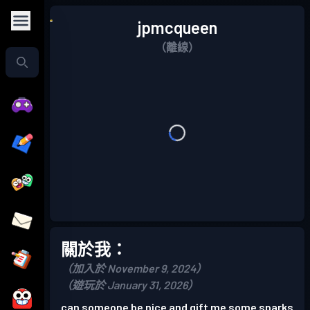
jpmcqueen
（離線）
關於我：
（加入於 November 9, 2024）
（遊玩於 January 31, 2026）
can someone be nice and gift me some sparks