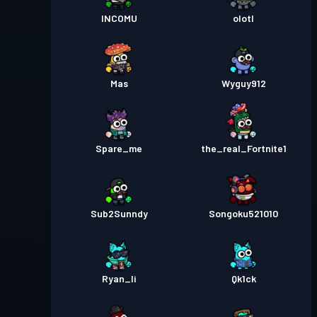
INCOMU
olotl
Mas
Wyguy912
Spare_me
the_real_Fortnite1
Sub2Sunndy
Songoku521010
Ryan_li
Qk1ck