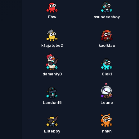
Fhw
ssundeesboy
kfajztqbe2
koolklao
damanly0
Olek1
Landon15
Leane
Eliteboy
hnkn