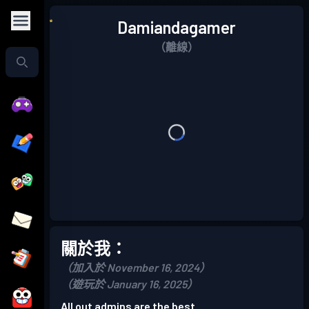
Damiandagamer
（離線）
關於我：
（加入於 November 16, 2024）
（遊玩於 January 16, 2025）
All out admins are the best