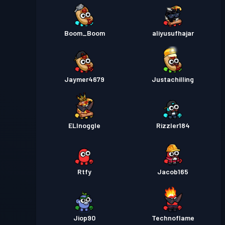
Boom_Boom
aliyusufhajar
Jaymer4679
Justachilling
ELInoggle
Rizzler184
Rtfy
Jacob165
Jiop90
Technoflame