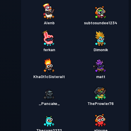
Alenb
subtosundee1234
ferkan
Dimonik
Kha0t1cSisteralt
matt
_Pancake_
TheProwler76
Thecyan2232
alioune