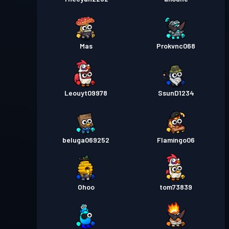
Mas
Prokvnc068
Leouyt09978
SsunD1234
beluga069252
Flamingo06
Ohoo
tom73839