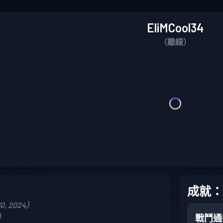
EliMCool34
（離線）
成就：
0, 2024）
5）
戰鬥通