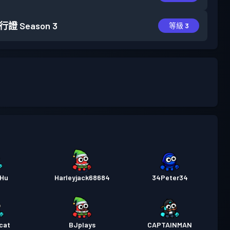
行證
Season 3
等級 3
bHu
Harleyjack68684
34Peter34
cat
BJplays
CAPTAINMAN