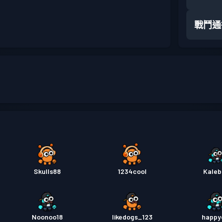
戰鬥通
Skulls88
1234cool
Kale
Noonoo18
likedogs_123
happy