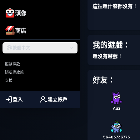
這裡還什麼都沒有！
頭像
商店
我的遊戲：
繁體中文
還沒有遊戲！
服務條款
隱私權政策
好友：
支援
登入
建立帳戶
Auz
564u3733773