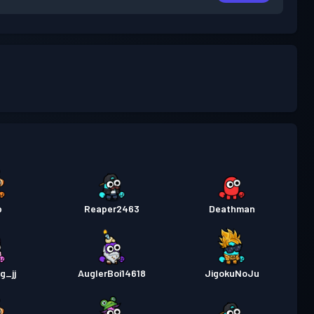
p
Reaper2463
Deathman
g_jj
AuglerBoi14618
JigokuNoJu