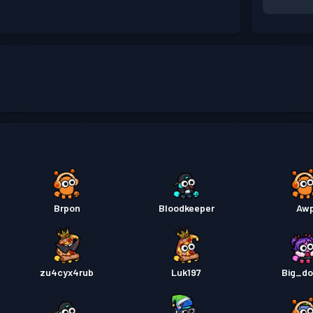
Brpon
Bloodkeeper
Aw
zu4cyx4rub
Luk197
Big_do