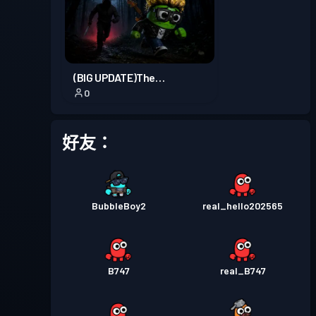
(BIG UPDATE)The
0
Forgotten.
好友：
BubbleBoy2
real_hello202565
B747
real_B747