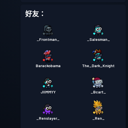
戰鬥通行證
Season 1
等級 2
好友：
_Frontman_
_Salesman_
Barackobama
The_Dark_Knight
JIIMMYY
_Bcart_
_Renslayer_
_Ren_