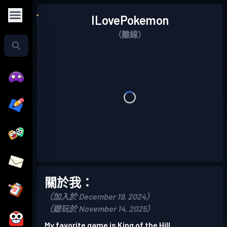
ILovePokemon
（離線）
關於我：
（加入於 December 19, 2024）
（遊玩於 November 14, 2025）
My favorite game is King of the Hill