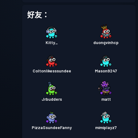
戰鬥通行證
Season 2
等級 1
好友：
戰鬥通行證
Season 1
等級 1
Kitty_
duongvinhcp
Coltonlikesssundee
Mason9247
Jrbudders
matt
PizzaSsundeeFanny
mimiplayz7