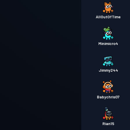
AllOutOfTime
Minimicro4
Jimmy244
Babychris07
Rian15