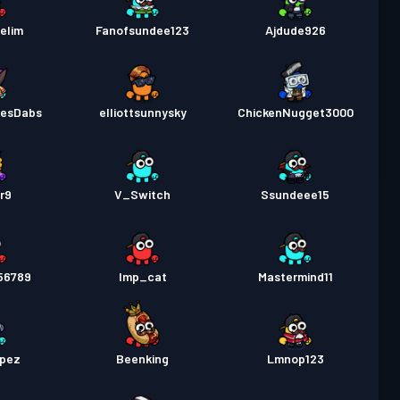
elim
Fanofsundee123
Ajdude926
esDabs
elliottsunnysky
ChickenNugget3000
r9
V_Switch
Ssundeee15
56789
Imp_cat
Mastermind11
opez
Beenking
Lmnop123