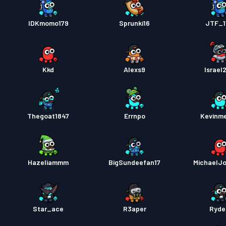
IDKmomo179
Sprunki16
JTF_11
Kkd
Alexs9
Israel
Thegoat1847
Errnpo
Kevinme
Hazeliammm
BigSundeefan17
MichaelJ
Star_ace
R3aper
Ryde