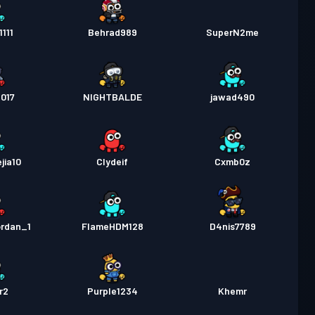
111
Behrad989
SuperN2me
2017
NIGHTBALDE
jawad490
jia10
Clydeif
Cxmb0z
ordan_1
FlameHDM128
D4nis7789
r2
Purple1234
Khemr