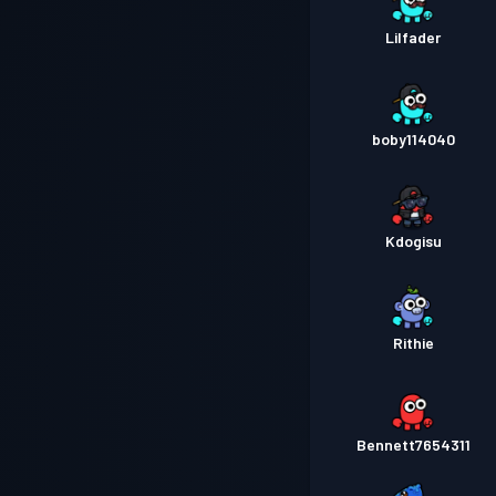
Lilfader
boby114040
Kdogisu
Rithie
Bennett7654311