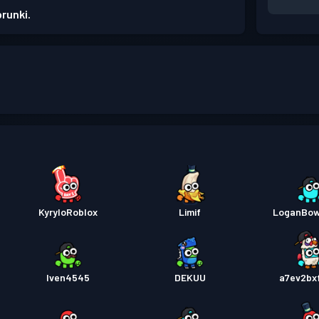
prunki.
KyryloRoblox
Limif
LoganBo
Iven4545
DEKUU
a7ev2b