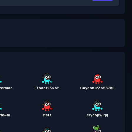
werman
Ethan123445
Caydon123456789
xfm4m
Mstt
rsy3hpwirjq