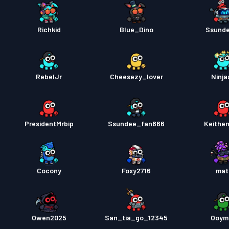
Richkid
Blue_Dino
Ssund
RebelJr
Cheesezy_lover
Ninja
PresidentMrbip
Ssundee_fan866
Keithe
Cocony
Foxy2716
mat
Owen2025
San_tia_go_12345
Ooym