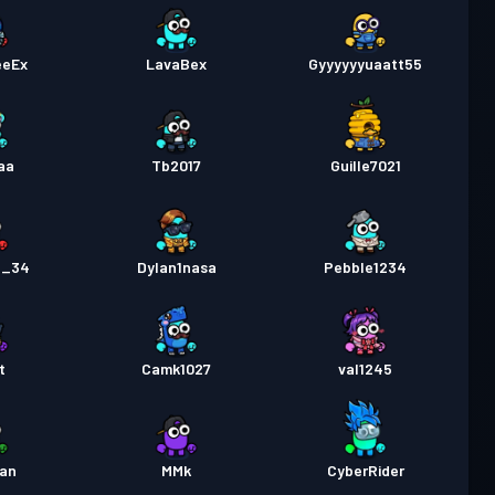
eeEx
LavaBex
Gyyyyyyuaatt55
aa
Tb2017
Guille7021
n_34
Dylan1nasa
Pebble1234
t
Camk1027
val1245
an
MMk
CyberRider