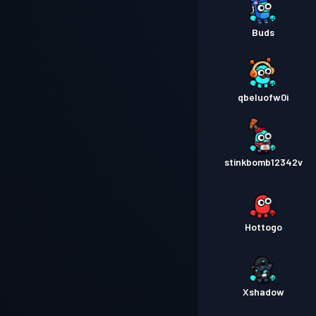
Buds
qbeluofw0i
stinkbomb12342v
Hottogo
Xshadow