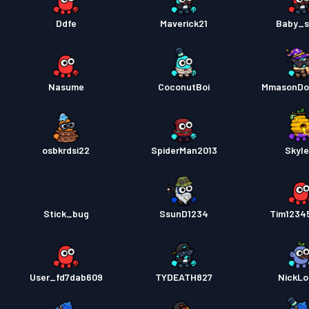
Ddfe
Maverick21
Baby_s
Nasume
CoconutBoi
MmasonDo
osbkrdsi22
SpiderMan2013
Skyle
Stick_bug
SsunD1234
Tim1234
User_fd7dab609
TYDEATH827
NickL