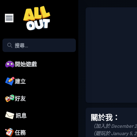
開始遊戲
建立
好友
訊息
關於我：
（加入於 December 2
任務
（遊玩於 January 5, 