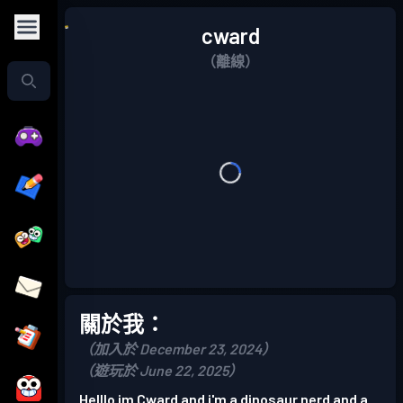
cward
（離線）
關於我：
（加入於 December 23, 2024）
（遊玩於 June 22, 2025）
Helllo im Cward and i'm a dinosaur nerd and a