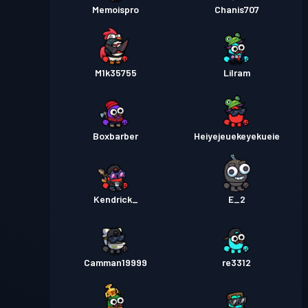
Memoispro
Chanis707
M1k35755
Lilram
Boxbarber
Heiyejeuekeyekueie
Kendrick_
E_2
Camman19999
re3312