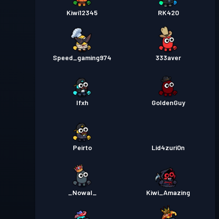
Kiwi12345
RK420
Speed_gaming974
333aver
Ifxh
GoldenGuy
Peirto
Lid4zuri0n
_Nowal_
Kiwi_Amazing