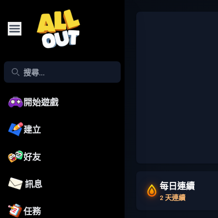
開始遊戲
建立
好友
訊息
每日連續
2 天連續
任務