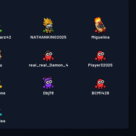
鬥通行證
Season 4
等級 18
行證
Season 3
等級 7
arz42
NATHANKING2025
Miguelina
行證
Season 2
等級 5
u
real_real_Damon_4
Player32025
行證
Season 1
等級 3
one
Dbj78
BCM1426
dee