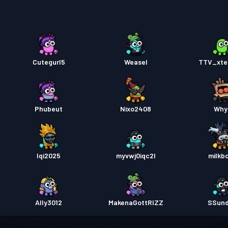
進階戰
戰鬥通
Cutegurl5
Weasel
TTV_xte
戰鬥通
Phubeut
Nixo2408
Why
戰鬥通
Iqi2025
myvwj0iqc2l
milkb
Ally3012
MakenaGottRIZZ
SSun