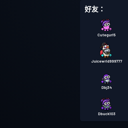
好友：
Cutegurl5
Juicewrld999777
Dbj34
Dbuck103