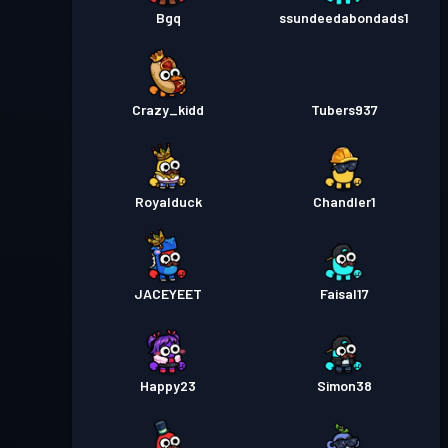
Bgq
ssundeedabondads1
Crazy_kidd
Tubers937
Royalduck
Chandler1
JACEYEET
Faisal17
Happy23
Simon38