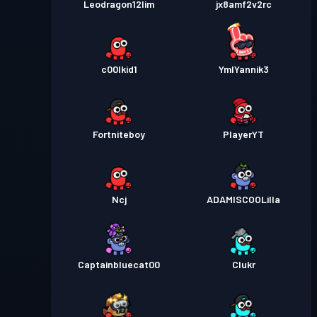
Leodragon12lim
jx8amf2v2rc
c00lkid1
YmlYannik3
Fortniteboy
PlayerYT
Ncj
ADAMISCOOLilla
Captainbluecat00
Clukr