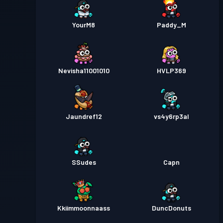
YourM8
Paddy_M
Nevisha11001010
HVLP369
Jaundref12
vs4y6rp3al
SSudes
Capn
Kkiimmoonnaass
DuncDonuts