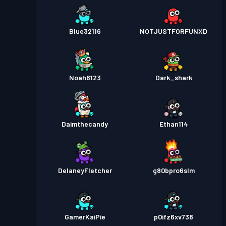
Blue32116
NOTJUSTFORFUNXD
Noah6123
Dark_shark
Daimthecandy
Ethan114
DelaneyFletcher
g80bpro6slm
GamerKaiPie
p0ifz6xv738