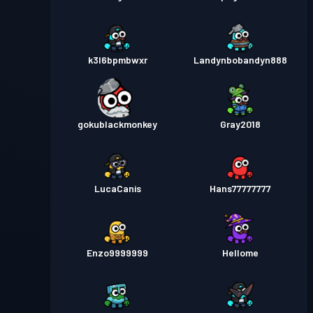
k3l6bpmbwxr
Landynbobandyn888
gokublackmonkey
Gray2018
LucaCanis
Hans77777777
Enzo9999999
Hellome