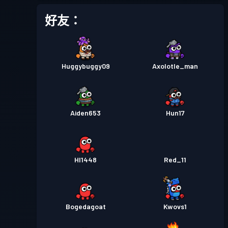
好友：
Huggybuggy09
Axolotle_man
Aiden653
Hun17
HI1448
Red_11
Bogedagoat
Kwovs1