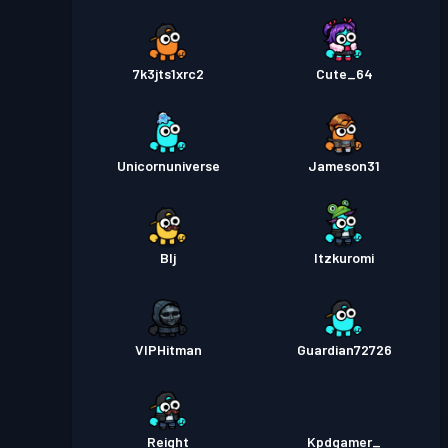
7k3jts1xrc2
Cute_64
Unicornuniverse
Jameson31
Blj
Itzkuromi
VIPHitman
Guardian72726
Reight
Kpdgamer_