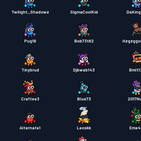
Twilight_Shadowz
SigmaCoolKid
DaKin
Pug16
Bob73t62
Hzgzggx
Tinybrud
Djbwab143
Bmlt1
Craftee3
Blue73
2017N
Alternate1
Leoskk
Eme4