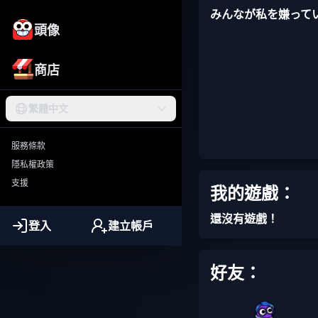
みんなが私を嫌っている
頭像
商店
繁體中文
服務條款
隱私權政策
支援
我的遊戲：
還沒有遊戲！
登入
建立帳戶
好友：