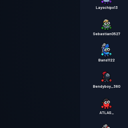
Layschipx13
Sebastian0527
Bans1122
Bendyboy_360
ATLAS_