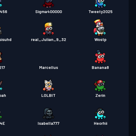
g456
Sigma400000
Tweety2025
sisuhd
real_Julian_9_32
Wostp
217
Marcellus
Banana8
oah
LOLBlT
Zerin
4E
Isabella777
Heorhii