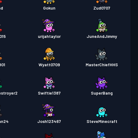
ad
Gokun
Zud0707
015
urijahtaylor
JuneAndJimmy
801
Wyatt0709
MasterChiefHHS
stroyer2
Swiftie1387
SuperBang
an24
Josh123467
SteveMinecraft