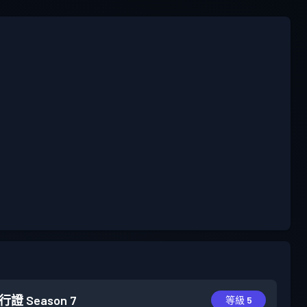
行證
Season 7
等級 5