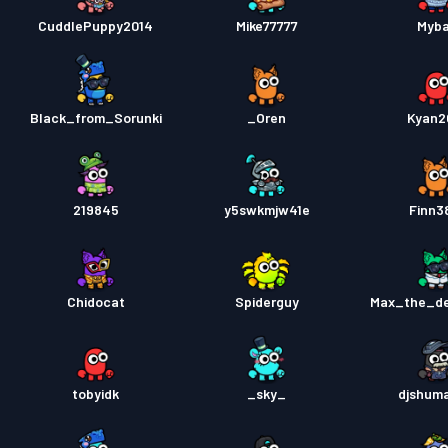
CuddlePuppy2014
Mike77777
Myb
Black_from_Sorunki
_Oren
Kyan2
219845
y5swkmjw41e
Finn3
Chidocat
Spiderguy
Max_the_de
tobyidk
_sky_
djshum