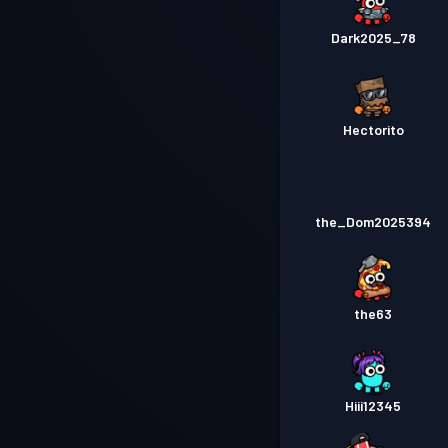
Dark2025_78
Hectorito
the_Dom2025394
the63
Hiii12345