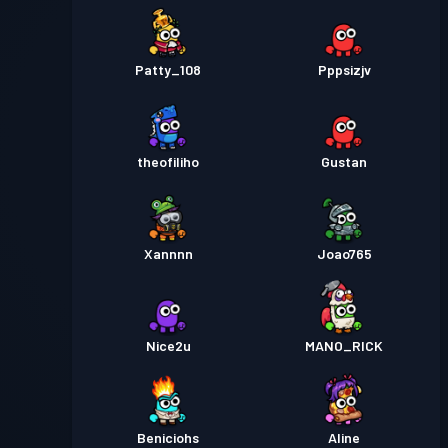
Patty_108
Pppsizjv
theofiliho
Gustan
Xannnn
Joao765
Nice2u
MANO_RICK
Beniciohs
Aline