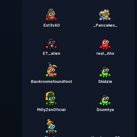
Est3vA0
_Pancakes_
ET_alien
real_Ahs
Backroomsfoundfoot
Skidzie
MillyZenOficial
Doomtye