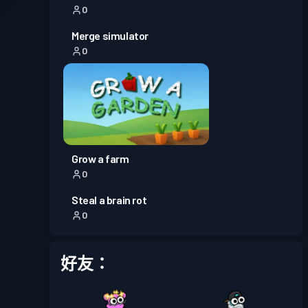
0
Merge simulator
0
Grow a farm
0
Steal a brain rot
0
好友：