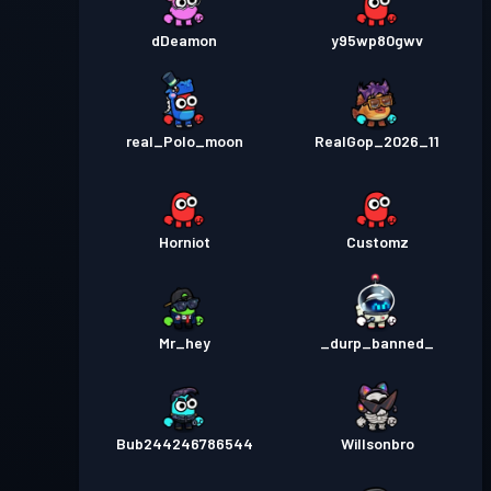
dDeamon
y95wp80gwv
real_Polo_moon
RealGop_2026_11
Horniot
Customz
Mr_hey
_durp_banned_
Bub244246786544
Willsonbro