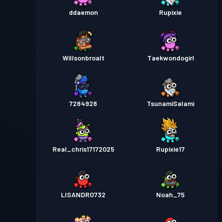
ddaemon
Rupixie
Willsonbroalt
Taekwondogirl
7284928
TsunamiSalami
Real_chris17172025
Rupixie17
LISANDRO732
Noah_75