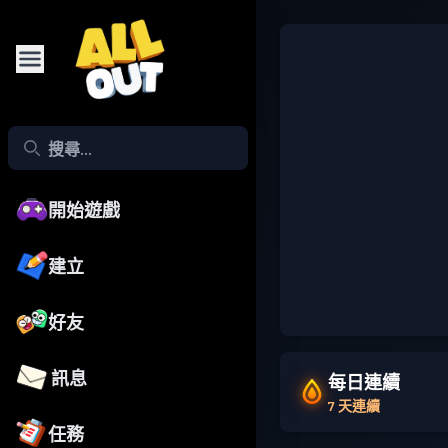
開始遊戲
建立
好友
訊息
每日連續
7 天連續
任務