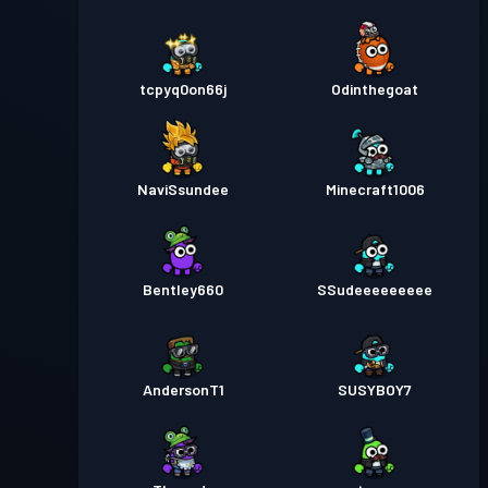
tcpyq0on66j
Odinthegoat
NaviSsundee
Minecraft1006
Bentley660
SSudeeeeeeeee
AndersonT1
SUSYBOY7