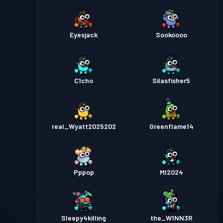
Eyesjack
Sookoooo
C1cho
Silasfisher5
real_Wyatt2025202
Greenflame14
Pppop
MI2024
Sleepy4killing
the_W1NN3R