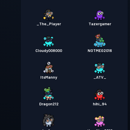
_The_Player
Tazergamer
Cloudy008000
NOTMEG2016
ItsManny
_ATV_
Dragon212
hihi_94