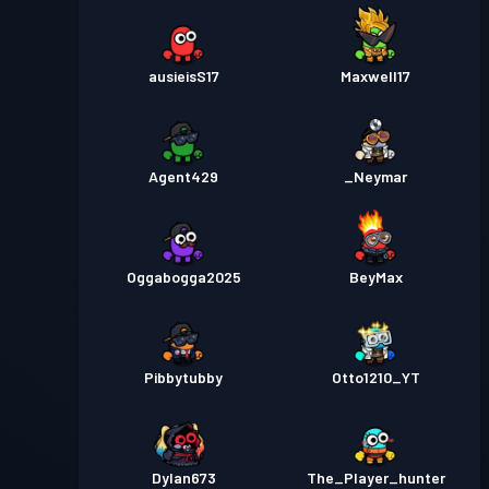
ausieisS17
Maxwell17
Agent429
_Neymar
Oggabogga2025
BeyMax
Pibbytubby
Otto1210_YT
Dylan673
The_Player_hunter