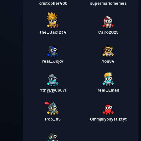
Kristopher400
supermariomemes
the_Jax1234
Cairo2025
real_Jojo7
You64
Ythyj7jyu6u7i
real_Emad
Pop_85
Ommjniybsysfiztyt