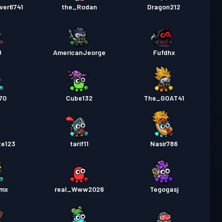
ver6741
the_Rodan
Dragon212
U
AmericanJeorge
Fufdhx
70
Cube132
The_GOAT41
te123
tarif11
Nasir786
kmx
real_Www2026
Tegogasj