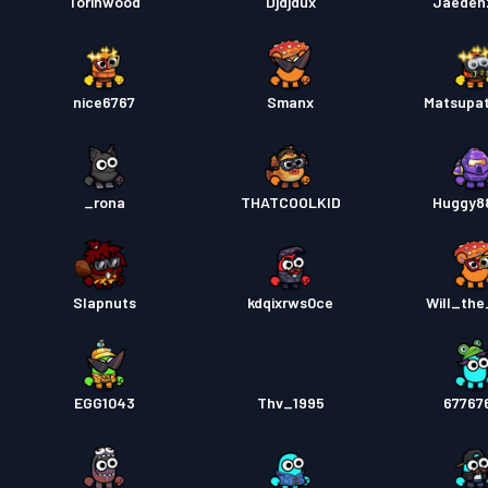
Torinwood
Djdjdux
Jaeden
nice6767
Smanx
Matsupa
_rona
THATCOOLKID
Huggy8
Slapnuts
kdqixrws0ce
Will_the
EGG1043
Thv_1995
67767