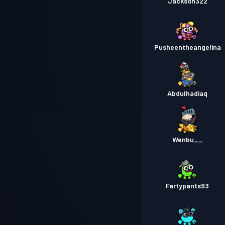
Jackson322
Pusheentheangelina
Abdulhadiaq
Wenbu__
Fartypants93