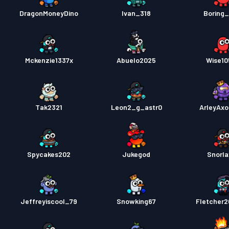
DragonMoneyDino
Ivan_318
Boring_
Mckenzie1337x
Abuelo2025
Wise1
Tak2321
Leon2_g_astr0
ArleyAxo
Spycakes202
Jukegod
Snorla
Jeffreyiscool_79
Snowking67
Fletcher