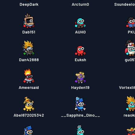
DeepDark
Arcturn0
Ssundeelo
Dab151
AUH0
PK
Dan42888
Euksh
gu05
Ameersaid
Hayden19
Vortexli
Abel672025342
__Sapphire_Dino__
reao