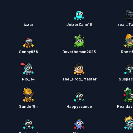
izzar
JeizerZane18
real_Ta
Sonny638
Davetheman2025
Rhett
Rio_14
The_Frog_Master
Suspec
Sundef8n
Happyssunde
Realdav