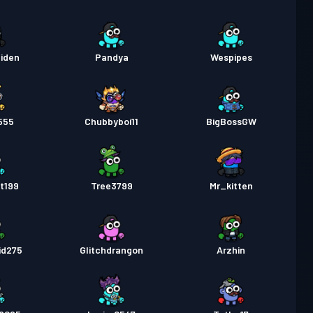
iden
Pandya
Wespipes
555
Chubbyboi11
BigBossGW
t199
Tree3799
Mr_kitten
id275
Glitchdrangon
Arzhin