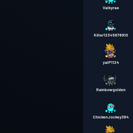
Valkyrae
Killer12345678910
yalP1124
Rainbowgolden
ChickenJockey384