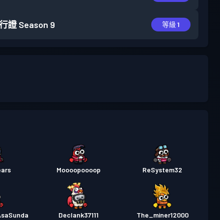
行證
Season 9
等級 1
ears
Moooopoooop
ReSystem32
AsaSunda
Declank37111
The_miner12000