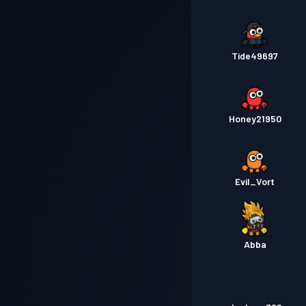
Tide49697
Honey21950
Evil_Vort
Abba