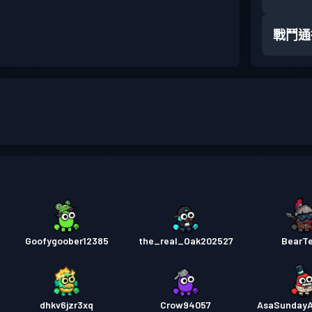
戰鬥通
Goofygoober12385
the_real_Oak202527
BearT
dhkv6jzr3xq
Crow94057
AsaSunday