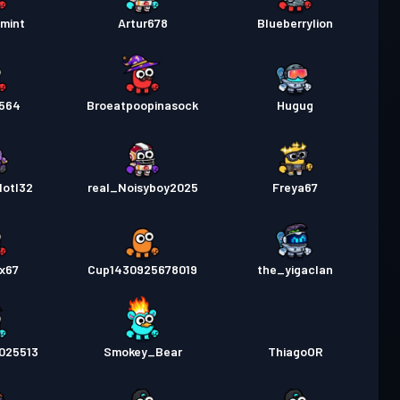
mint
Artur678
Blueberrylion
0564
Broeatpoopinasock
Hugug
lotl32
real_Noisyboy2025
Freya67
x67
Cup1430925678019
the_yigaclan
2025513
Smokey_Bear
ThiagoOR