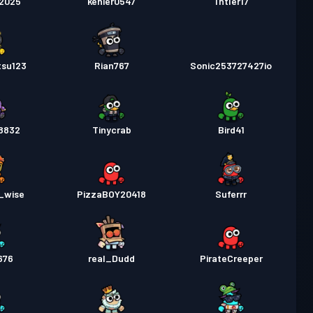
2025
kenier0547
TntIer17
tsu123
Rian767
Sonic253727427io
8832
Tinycrab
Bird41
_wise
PizzaBOY20418
Suferrr
676
real_Dudd
PirateCreeper