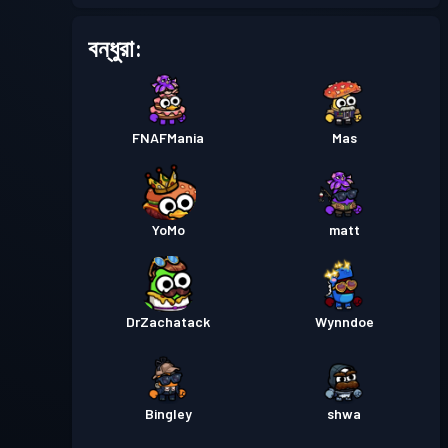
বন্ধুরা:
FNAFMania
Mas
YoMo
matt
DrZachatack
Wynndoe
Bingley
shwa