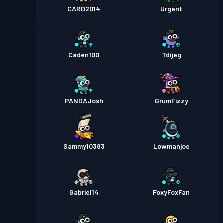
CARD2014
Urgent
Caden100
Tdijeg
PANDAJosh
GrumFizzy
Sammy10383
Lowmanjoe
Gabriel14
FoxyFoxFan