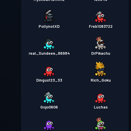
PollynotXD
Freb1083722
real_Sundeee_86984
DrPikachu
Dingus123_33
Rich_Goku
Gojo0606
Luchas