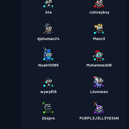
Ate
Johneyboy
djshuman24
Mann3
Noah10385
Mohammed08
wywy616
Lilunseen
Ebxpro
PURPL3J3LL3YB3AN