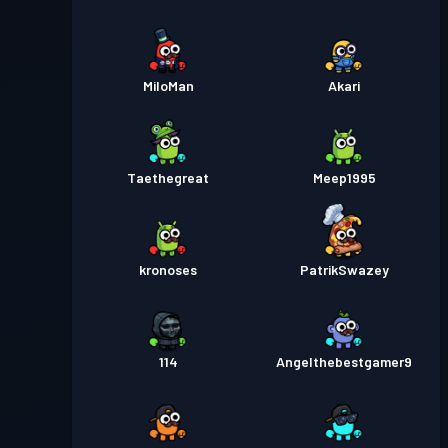
MiloMan
Akari
Taethegreat
Meep1995
kronoses
PatrikSwazey
114
Angelthebestgamer9