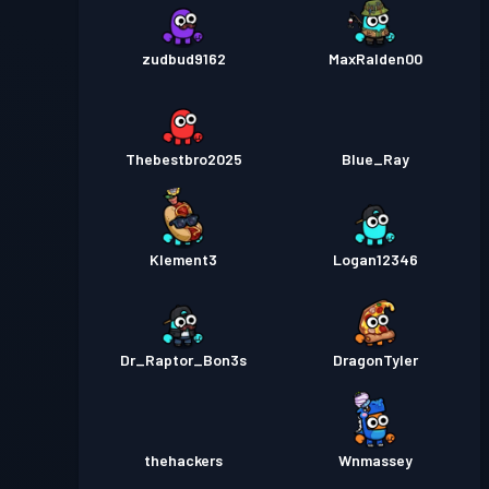
zudbud9162
MaxRalden00
Thebestbro2025
Blue_Ray
Klement3
Logan12346
Dr_Raptor_Bon3s
DragonTyler
thehackers
Wnmassey