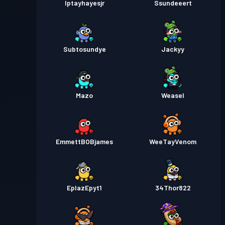
Iptayhayesjr
Ssundeeert
Subtosundye
Jackyy
Mazo
Weasel
EmmettBOBjames
WeeTayVenom
EplazEpyt1
34Thor822