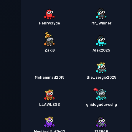
Henryclyde
Mr_Winner
Zaki9
Alex2025
Mohammad2015
the_sergio2025
LLAWLESS
ghidoguduvoshg
MysticalMuffin12
123846