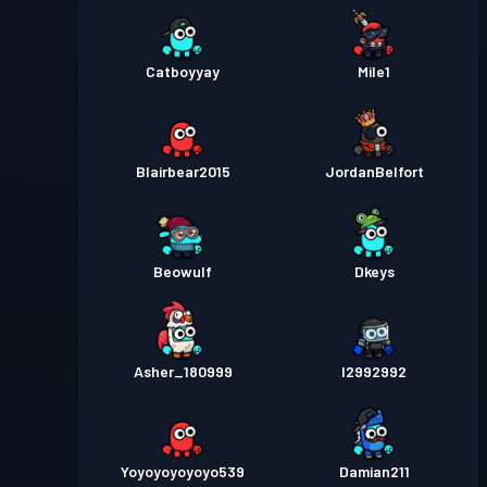
Catboyyay
Mile1
Blairbear2015
JordanBelfort
Beowulf
Dkeys
Asher_180999
I2992992
Yoyoyoyoyoyo539
Damian211