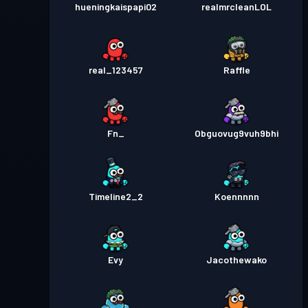
hueningkaispapi02
realmrcleanLOL
real_123457
Raffle
Fn_
Obguovug9vuh9bhi
Timeline2_2
Koennnnn
Evy
Jacothewako