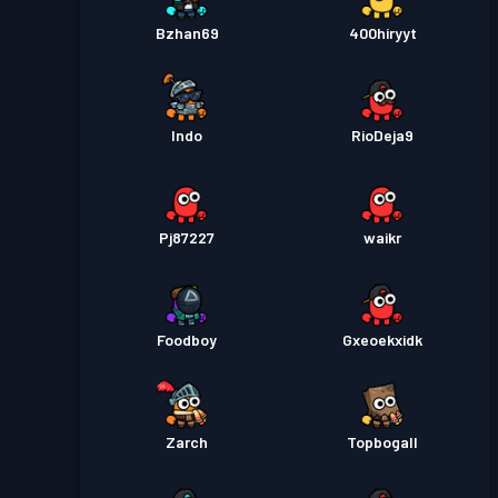
Bzhan69
400hiryyt
Indo
RioDeja9
Pj87227
waikr
Foodboy
Gxeoekxidk
Zarch
Topbogall