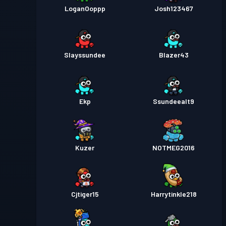
LoganOoppp
Josh123467
Slayssundee
Blazer43
Ekp
Ssundeealt9
Kuzer
NOTMEG2016
Cjtiger15
Harrytinkle218