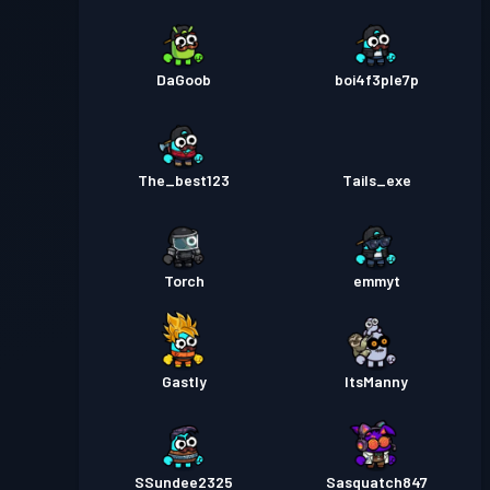
DaGoob
boi4f3ple7p
The_best123
Tails_exe
Torch
emmyt
Gastly
ItsManny
SSundee2325
Sasquatch847