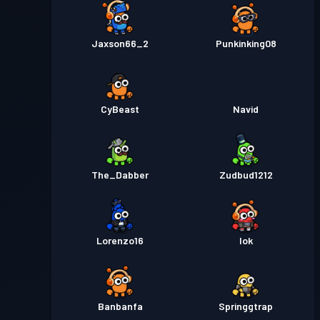
Jaxson66_2
Punkinking08
CyBeast
Navid
The_Dabber
Zudbud1212
Lorenzo16
Iok
Banbanfa
Springgtrap