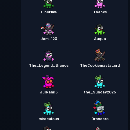
DinoMike
Thanks
Jam_123
Auqua
The_Legend_thanos
TheCookiemastaLord
JulRam15
the_Sunday2025
miraculous
Dronepro