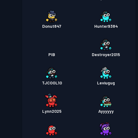
Donut847
Hunter9384
PIB
Destroyer2015
TJCOOL10
Leviugug
Lynn2025
Ayyyyyy