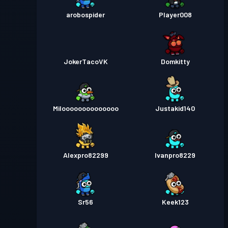
arobospider
Player008
JokerTacoVK
Domkitty
Miloooooooooooooo
Justakid140
Alexpro82299
Ivanpro8229
Sr56
Keek123