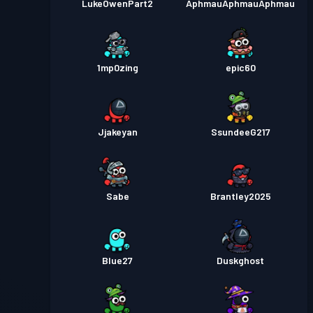
LukeOwenPart2
AphmauAphmauAphmau
1mp0zing
epic60
Jjakeyan
SsundeeG217
Sabe
Brantley2025
Blue27
Duskghost