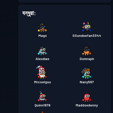
ব্যাটল পাস
Season 1
লেভেল 1
বন্ধুরা:
Mags
SSundeefan3344
Alexdias
Domraph
Mrcoolguu
Nany567
Quinn1678
Maddoxdenny