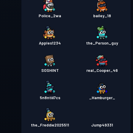
Police_2wa
bailey_18
Apples1234
the_Person_guy
SOSHINT
real_Cooper_46
5n8ntiii7cs
_Hamburger_
the_Freddie2025511
Jump49331