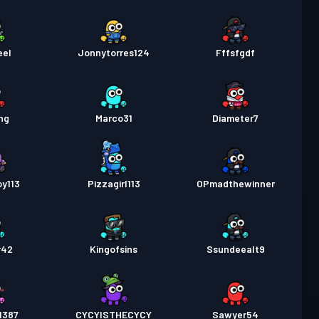
eel
Jonnytorres124
Fffsfgdf
ng
Marco31
Diameter7
y113
Pizzagirl113
OPmadthewinner
r42
Kingofsins
Ssundeealt9
1387
CYCYISTHECYCY
Sawyer54