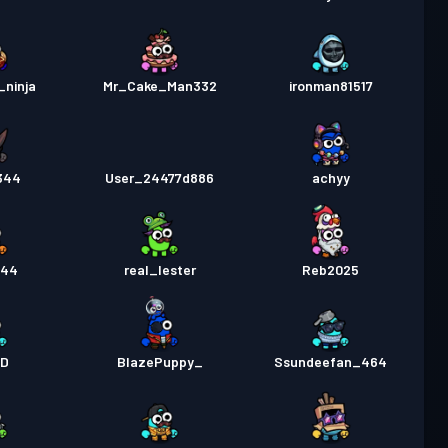
_ninja
Mr_Cake_Man332
ironman81517
344
User_24477d886
achyy
744
real_lester
Reb2025
DD
BlazePuppy_
Ssundeefan_464