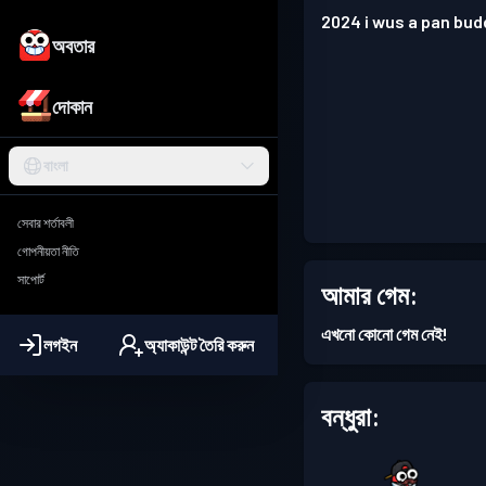
2024 i wus a pan bud
অবতার
দোকান
বাংলা
সেবার শর্তাবলী
গোপনীয়তা নীতি
সাপোর্ট
আমার গেম:
এখনো কোনো গেম নেই!
লগইন
অ্যাকাউন্ট তৈরি করুন
বন্ধুরা: