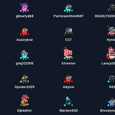
gikvafydb6
Patricianithink567
DEADLYGOD
Auzzyboz
CC7
Hyni
gmg122916
Streeter
Leouyt
Spuder2025
Adynoi
58
Djbddhhr
Warden500
Bloodym