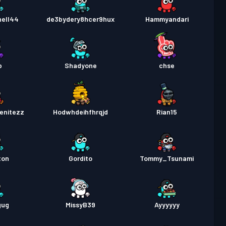
hell44
de3bydery8hcer9hux
Hammyandari
b
Shadyone
chse
enitezz
Hodwhdeihfhrqjd
Rian15
ton
Gordito
Tommy_Tsunami
gug
MissyB39
Ayyyyyy