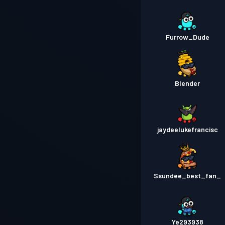
Furrow_Dude
Blender
jaydeelukefrancisc
Ssundee_best_fan_
Ye293938