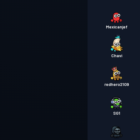
Mexicanjef
Chavi
redhero2109
SG1