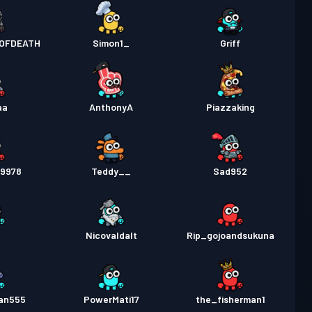
OFDEATH
Simon1_
Griff
aa
AnthonyA
Piazzaking
09978
Teddy__
Sad952
2
Nicovaldalt
Rip_gojoandsukuna
an555
PowerMati17
the_fisherman1