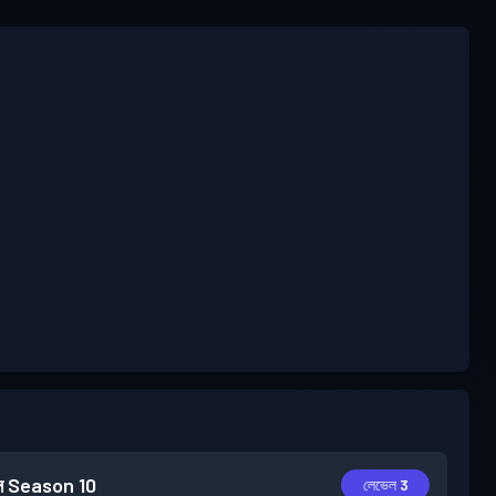
স
Season 10
লেভেল 3