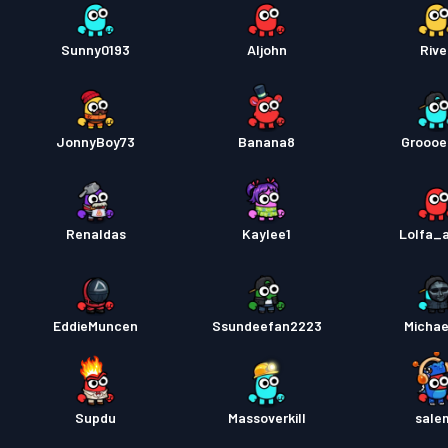
Sunny0193
Aljohn
Rive
JonnyBoy73
Banana8
Groooe
Renaldas
Kaylee1
Lolfa_a
EddieMuncen
Ssundeefan2223
Michae
Supdu
Massoverkill
sale