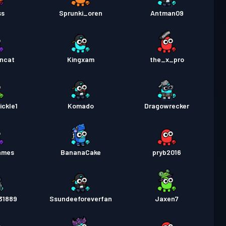
স
Season 1
লেভেল 3
ss
Sprunki_oren
Antman09
ancat
Kingxam
the_x_pro
ckle1
Komado
Dragowrecker
ames
BananaCake
pryb2016
31889
Ssundeeforeverfan
Jaxen7