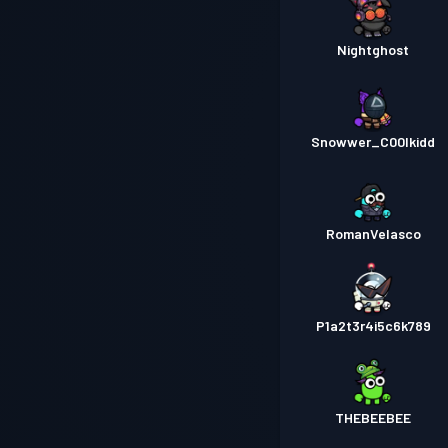
Nightghost
Snowwer_C00lkidd
RomanVelasco
P1a2t3r4i5c6k789
THEBEEBEE