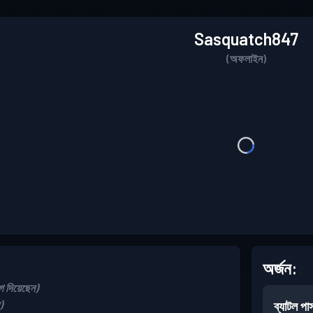
Sasquatch847
(অফলাইন)
অর্জন:
দিয়েছেন)
)
ব্যাটল পা