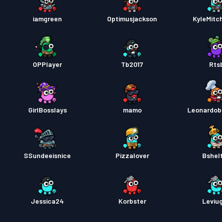
iamgreen
Optimusjackson
KyleMitc
OPPlayer
Tb2017
Rts
GirlBosslays
mamo
Leonardob
SSundeeisnice
Pizzalover
Bshel
Jessica24
Korbster
Leviu