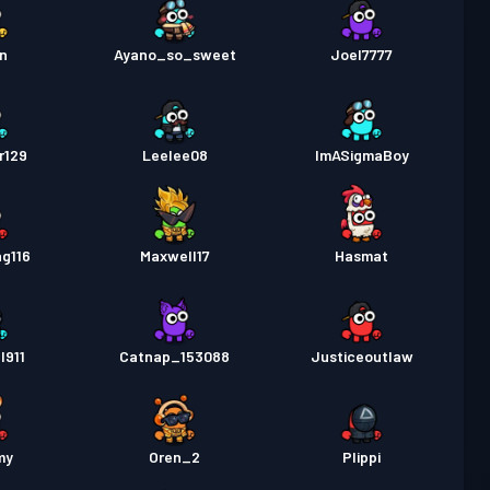
n
Ayano_so_sweet
Joel7777
r129
Leelee08
ImASigmaBoy
g116
Maxwell17
Hasmat
l911
Catnap_153088
Justiceoutlaw
my
Oren_2
Plippi