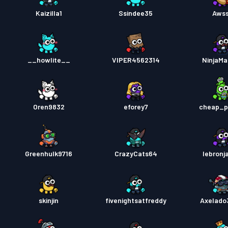
ব্যাটল পা
Kaizilla1
Ssindee35
Aws
__howlite__
VIPER4562314
NinjaM
Oren9832
eforey7
cheap_pi
Greenhulk9716
CrazyCats64
Iebronj
skinjin
fivenightsatfreddy
Axelado