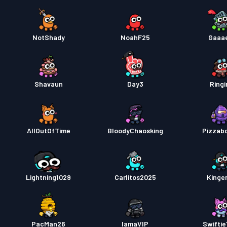
NotShady
NoahF25
Gaaa
Shavaun
Day3
Ringi
AllOutOfTime
BloodyChaosking
Pizzabo
Lightning1029
Carlitos2025
Kinge
PacMan26
IamaVIP
Swiftie