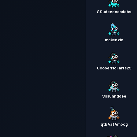
SSudeedoesdabs
mckenzie
GooberMcFarts25
Sssunnddee
qtb4at4mbcg