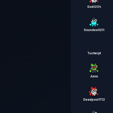
God1234
Ssundee0211
Tuckerjd
Aimn
Deadpool1712