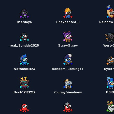
Stardaya
Unexpected_1
Rainbow
real_Sundde2025
StrawStraw
Werty
Nathaniel123
Random_GamingYT
Kyler
Noob12121212
Yourmyfriendnew
PDI