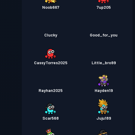
Noob667
7up205
Clucky
Good_for_you
CassyTorres2025
Little_bro99
Rayhan2025
Hayden19
Scar568
Juju189