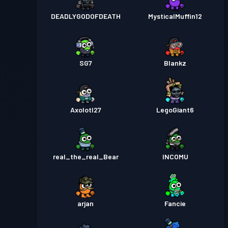
DEADLYGODOFDEATH
MysticalMuffin12
SG7
Blankz
Axolotl27
LegoGiant6
real_the_real_Bear
INCOMU
arjan
Fancie