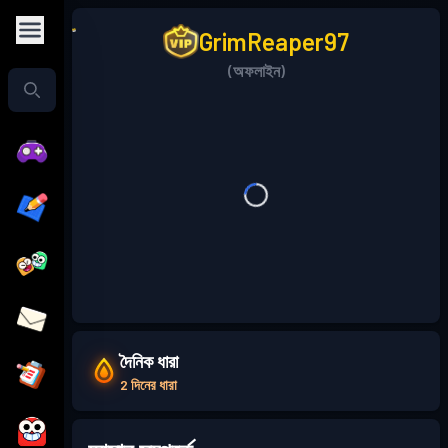
GrimReaper97
(অফলাইন)
দৈনিক ধারা
2 দিনের ধারা