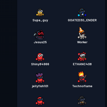
Supa_guy
GOATED30_ENDER
Jesus25
Worker
Shiny84966
ETHANC408
jellyfish101
Technoflame