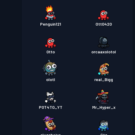
Penguin121
Ott0420
0tto
orcaaxolotol
olotl
real_Bigg
P0T4T0_YT
Mr_Hyper_x
slugsheiva
Ctg