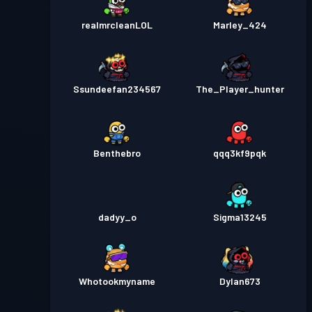
realmrcleanLOL
Marley_424
Ssundeefan234567
The_Player_hunter
Benthebro
qqq3kf9pqk
dadyy_o
Sigma13245
Whotookmyname
Dylan673