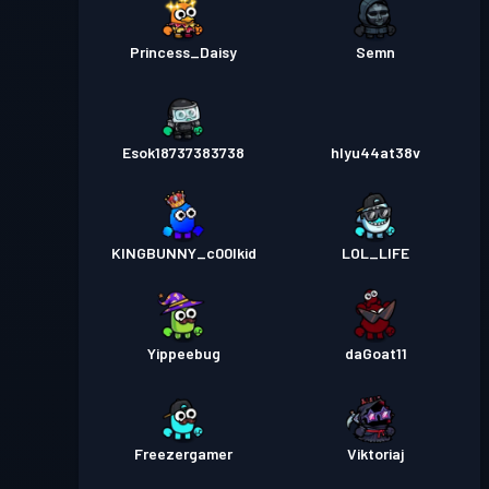
Princess_Daisy
Semn
Esok18737383738
hlyu44at38v
KINGBUNNY_c00lkid
LOL_LIFE
Yippeebug
daGoat11
Freezergamer
Viktoriaj