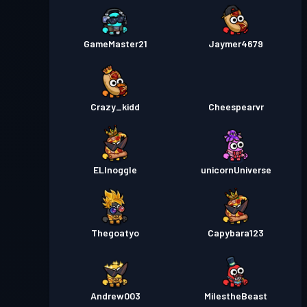
GameMaster21
Jaymer4679
Crazy_kidd
Cheespearvr
ELInoggle
unicornUniverse
Thegoatyo
Capybara123
Andrew003
MiIestheBeast