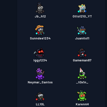
Jb_h12
Otto1210_YT
Sunndee1234
Juanito11
Iggy1234
Gameman87
Neymar_Santos
_t0x1n_
LL10L
KarennH