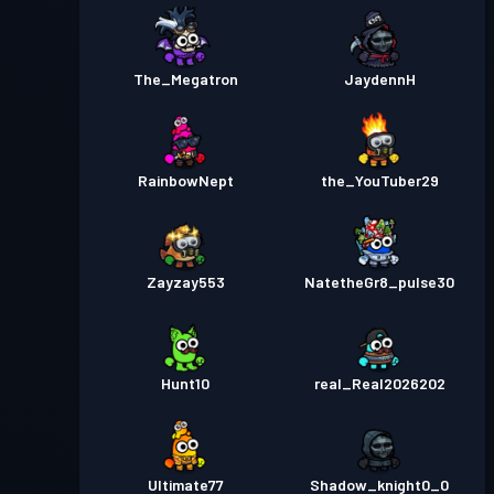
The_Megatron
JaydennH
RainbowNept
the_YouTuber29
Zayzay553
NatetheGr8_pulse30
Hunt10
real_Real2026202
Ultimate77
Shadow_knight0_0