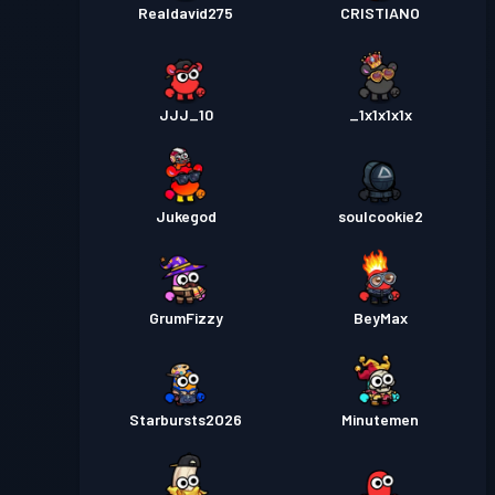
Realdavid275
CRISTIANO
JJJ_10
_1x1x1x1x
Jukegod
soulcookie2
GrumFizzy
BeyMax
Starbursts2O26
Minutemen