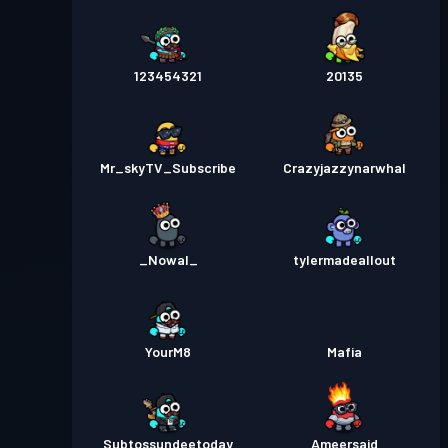
123454321
20135
Mr_skyTV_Subscribe
Crazyjazzynarwhal
_Nowal_
tylermadeallout
YourM8
Mafia
Subtossundeetoday
Ameersaid