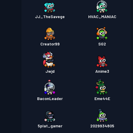
JJ_TheSavege
HVAC_MANIAC
Creator99
SG2
Jwjd
Anime3
BaconLeader
Eme44E
5plat_gamer
2029934805