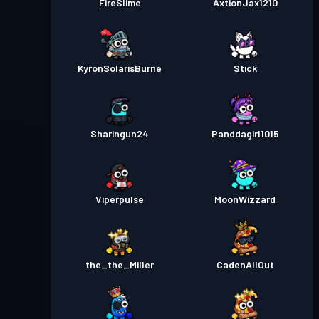
FireSlime
AxtionJax1210
KyronSolarisBurne
Stick
Sharingun24
Panddagirl1015
Viperpulse
MoonWizzard
the_the_Miller
CadenAllOut