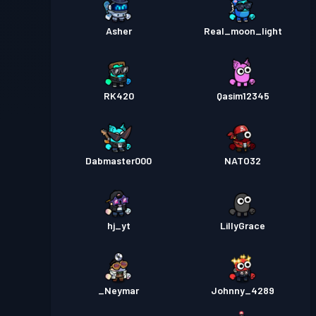
Asher
Real_moon_light
RK420
Qasim12345
Dabmaster000
NATO32
hj_yt
LillyGrace
_Neymar
Johnny_4289