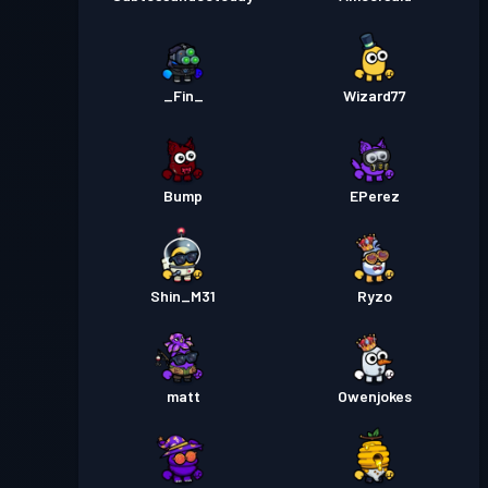
_Fin_
Wizard77
Bump
EPerez
Shin_M31
Ryzo
matt
Owenjokes