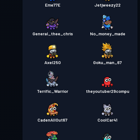
Eme77E
Jetjweezy22
General_thee_chris
No_money_made
Axel250
Goku_man_67
Terrific_Warrior
theyoutuber29compu
CadenAllOut67
CoolCar41