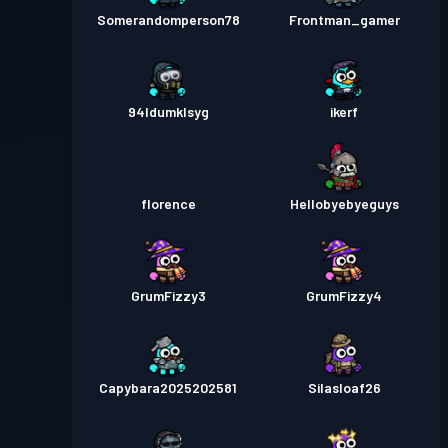
Somerandomperson78
Frontman_gamer
94ldumklsyg
ikerf
florence
Hellobyebyeguys
GrumFizzy3
GrumFizzy4
Capybara2025202581
Silasloaf26