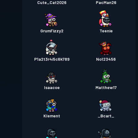
Cute_Cat2026
PacMan26
GrumFizzy2
Teenie
P1a2t3r4i5c6k789
No123456
Isaacoe
Matthew17
Klement
_Bcart_