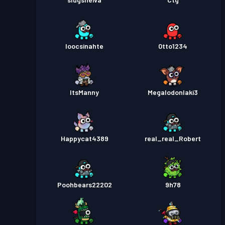
loocsinahte
0tto1234
ItsManny
Megalodonlaki3
Happycat4389
real_real_Robert
Poohbears22202
9h78