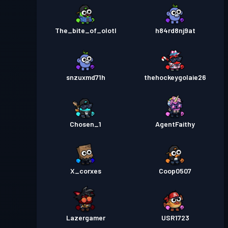
The_bite_of_olotl
h84rd8nj9at
snzuxmd71h
thehockeygolaie26
Chosen_1
AgentFaithy
X_corxes
Coop0507
Lazergamer
USR1723