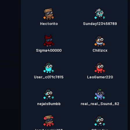
Hectorito
Sunday123456789
Sigma400000
Chillzcx
User_c07fc7815
LeoGamer220
nejals9umbb
real_real_Ssund_62