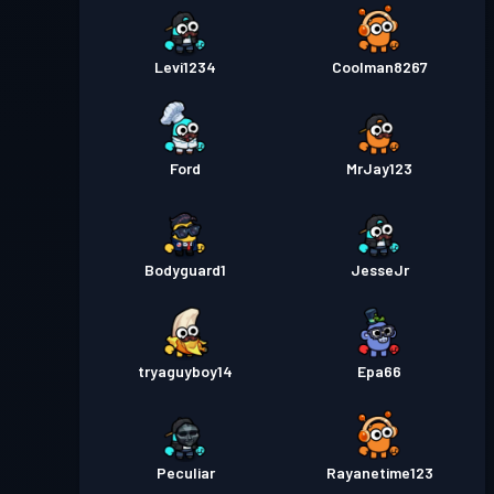
Levi1234
Coolman8267
Ford
MrJay123
Bodyguard1
JesseJr
tryaguyboy14
Epa66
Peculiar
Rayanetime123