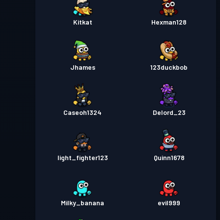
Kitkat
Hexman128
Jhames
123duckbob
Caseoh1324
Delord_23
light_fighter123
Quinn1678
Milky_banana
evil999