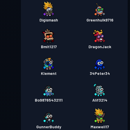
Digismash
Greenhulk9716
Bmlt1217
DragonJack
Klement
34Peter34
Bo98765432111
Alif3214
GunnerBuddy
Maxwell17