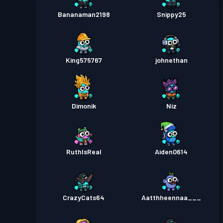
Bananaman2198
Snippy25
King575767
johnethan
Dimonik
Niz
RuthIsReal
Aiden0614
CrazyCats64
Aatthheennaa___