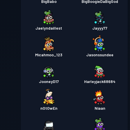
BigBabo
BigBoogieDaBigGod
Jaelyndaillest
Jayyy77
Micahmoo_123
Jasonssundee
JooneyD17
Harleyjack68684
nOtOwEn
Niaan