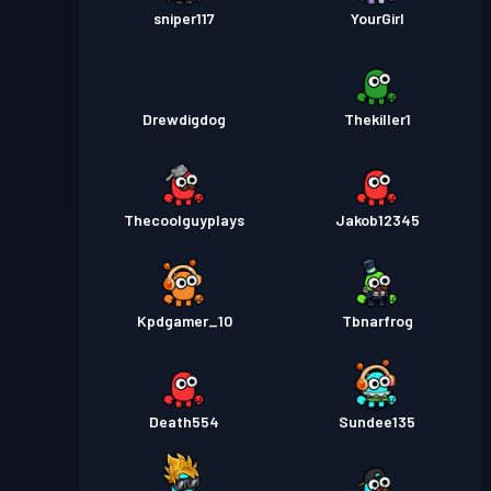
sniper117
YourGirl
Drewdigdog
Thekiller1
Thecoolguyplays
Jakob12345
Kpdgamer_10
Tbnarfrog
Death554
Sundee135