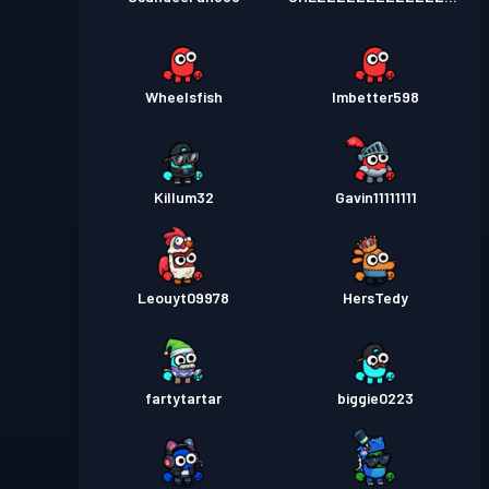
Wheelsfish
Imbetter598
Killum32
Gavin11111111
Leouyt09978
HersTedy
fartytartar
biggie0223