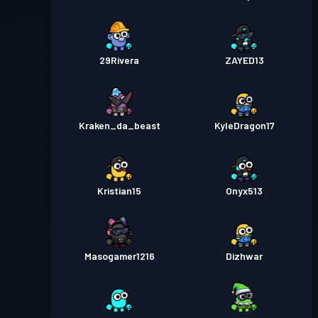
29Rivera
ZAYED13
Kraken_da_beast
KyleDragon17
Kristian15
Onyx513
Masogamer1216
Dizhwar