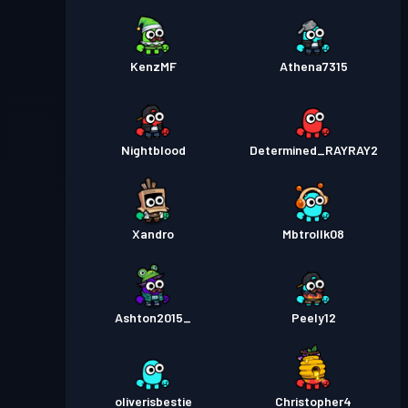
KenzMF
Athena7315
Nightblood
Determined_RAYRAY2
Xandro
Mbtrollk08
Ashton2015_
Peely12
oliverisbestie
Christopher4