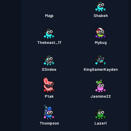
Majp
Shabeh
Thebeast_17
Mybug
SSndee
KingGamerKayden
Ptak
Jasmine22
Thompson
Lazer1