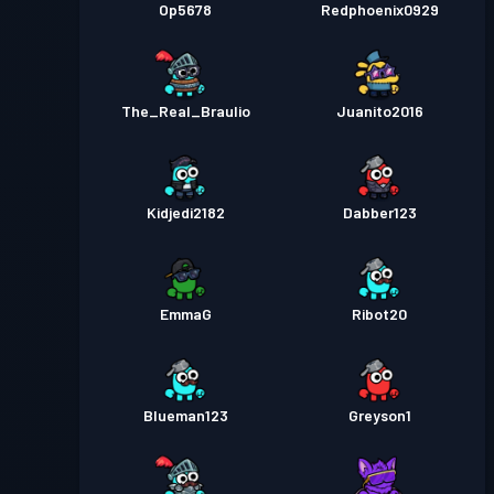
Op5678
Redphoenix0929
The_Real_Braulio
Juanito2016
Kidjedi2182
Dabber123
EmmaG
Ribot20
Blueman123
Greyson1