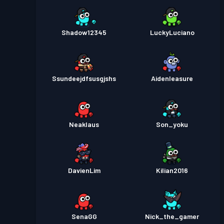
Shadow12345
LuckyLuciano
Ssundeejdfsusgjshs
Aidenleasure
Neaklaus
Son_yoku
DavienLim
Kilian2016
SenaGG
Nick_the_gamer