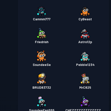
Cammm777
CyBeast
Friedrish
Astro12p
SsundeeSe
Pebble1234
BRUD83732
MrC825
SsundeeFan555
CHEZZZZZZZZZZZZZZZ