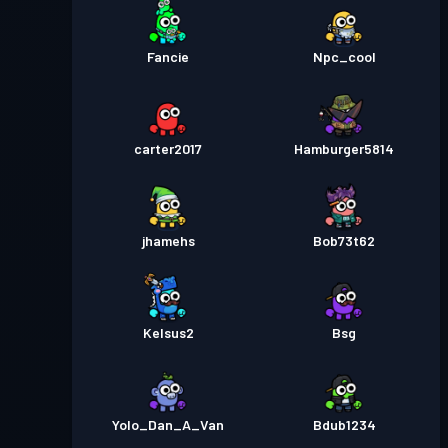
Fancie
Npc_cool
carter2017
Hamburger5814
jhamehs
Bob73t62
Kelsus2
Bsg
Yolo_Dan_A_Van
Bdub1234