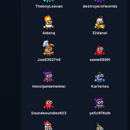
TheboyLeevan
destroyerofworlds
Aidenq
32danel
Joe6362746
same99991
Imnotjamiemeimei
Karterleo
Ssundeeundies923
ye5c876slb