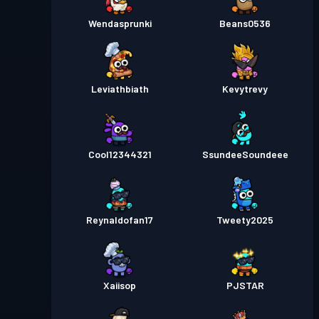
Wendasprunki
Beans0536
Leviathbiath
Kevytrevy
Cool12344321
SsundeeSoundeee
Reynaldofan17
Tweety2025
Xaiisop
PJSTAR