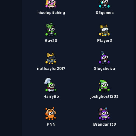
nicolepitching
S5gemes
Gav20
Player3
natlsaylor2017
Slugsheiva
HarryBo
joshghost1203
PNN
Brandan138