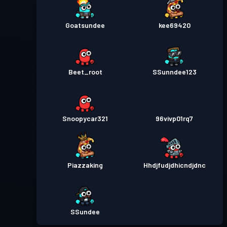
Goatsundee
kee69420
Beet_root
SSunndee123
Snoopycar321
96vivp01rq7
Piazzaking
Hhdjfudjdhicndjdnc
SSundee