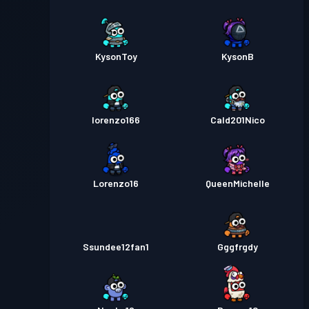
KysonToy
KysonB
lorenzo166
Cald201Nico
Lorenzo16
QueenMichelle
Ssundee12fan1
Gggfrgdy