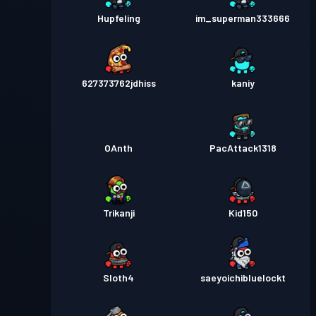
Hupfeling
im_superman333666
627373762jdhiss
kaniy
OAnth
PacAttack1318
Trikanji
Kid150
Sloth4
saeyoichibluelockt