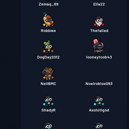
Zemaq_89
Ella22
Robbiee
Thefalled
DogDay2012
looneytoob43
NellBMC
Noelroblox093
ShadyR
Axolotlgod