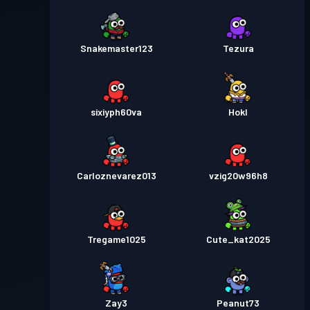
Snakemaster123
Tezura
sixiyph60va
Hokl
Carloznevarez013
vzig20w96h8
Tregame1025
Cute_kat2025
Zay3
Peanut73