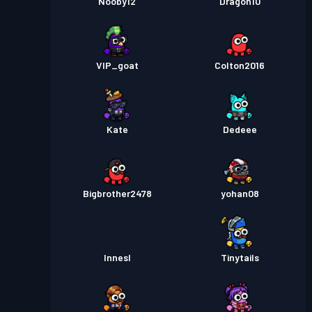
Nooby12
Dragon10
VIP_goat
Colton2016
Kate
Dedeee
Bigbrother2478
yohan08
InnesI
Tinytails