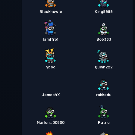
Blackhowle
King8989
Iam1fro1
Bob333
yboc
Quinn222
James4X
rakkadu
Marlon_00600
Patric